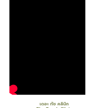
เดอะ ทัช คลินิก