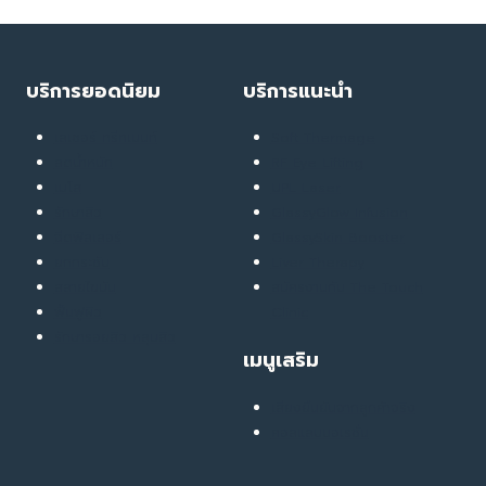
บริการยอดนิยม
บริการแนะนำ
เลเซอร์ ทรีทเมนท์
Soft Thermage
ลดน้ำหนัก
RF Eye Lifting
เมโส
UPL Laser
รักษาสิว
GlassyGlow Infusion
ฉีดฟิลเลอร์
GlassySkin Booster
ยกกระชับ
Liver Therapy
สลายไขมัน
สมัครงานกับ The Touch
ฟื้นฟูผิว
Clinic
รักษารอยสิว หลุมสิว
เมนูเสริม
เสียงยืนยันจากลูกค้าจริง
คอลแลบบอเรชั่น