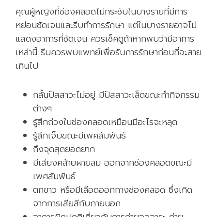
คุณผู้หญิงที่ช่องคลอดไม่กระชับในบางรายที่มีการ
หย่อนชัดเจนและรีบทำการรักษา แต่ในบางรายอาจไม่
แสดงอาการที่ชัดเจน ควรเช็คดูถ้าหากพบว่ามีอาการ
เหล่านี้ รีบควรพบแพทย์เพื่อรับการรักษาก่อนที่จะสาย
เกินไป
กลั้นปัสสาวะไม่อยู่ มีปัสสาวะเล็ดขณะทำกิจกรรม
ต่างๆ
รู้สึกถ่วงในช่องคลอดเหมือนมีอะไรจะหลุด
รู้สึกเจ็บขณะมีเพศสัมพันธ์
ถึงจุดสุดยอดยาก
มีเสียงคล้ายผายลม ออกจากช่องคลอดขณะมี
เพศสัมพันธ์
ตกขาว หรือมีเลือดออกทางช่องคลอด ซึ่งเกิด
จากการเสียสีกับภายนอก
อาการผิดปกติเกี่ยวกับการถ่ายอุจจาระ ถ่าย