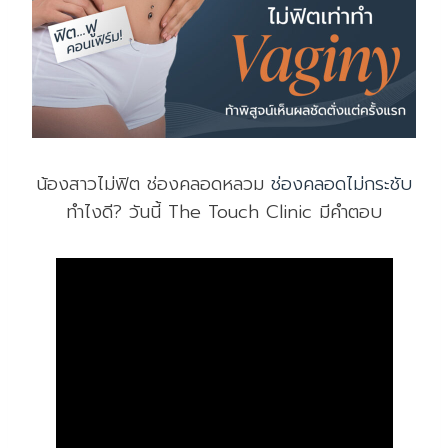
น้องสาวไม่ฟิต ช่องคลอดหลวม
ช่
องคลอดไม่กระชับ
ทำไงดี? วันนี้ The Touch Clinic มีคำตอบ