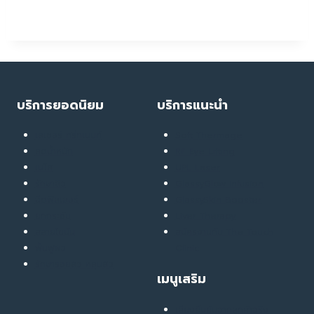
บริการยอดนิยม
บริการแนะนำ
เลเซอร์ ทรีทเมนท์
Soft Thermage
ลดน้ำหนัก
RF Eye Lifting
เมโส
UPL Laser
รักษาสิว
GlassyGlow Infusion
ฉีดฟิลเลอร์
GlassySkin Booster
ยกกระชับ
Liver Therapy
สลายไขมัน
สมัครงานกับ The Touch
ฟื้นฟูผิว
Clinic
รักษารอยสิว หลุมสิว
เมนูเสริม
เสียงยืนยันจากลูกค้าจริง