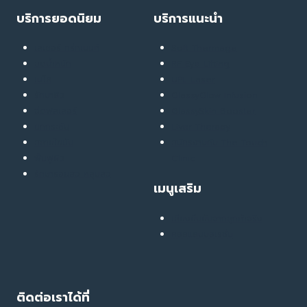
บริการยอดนิยม
บริการแนะนำ
เลเซอร์ ทรีทเมนท์
Soft Thermage
ลดน้ำหนัก
RF Eye Lifting
เมโส
UPL Laser
รักษาสิว
GlassyGlow Infusion
ฉีดฟิลเลอร์
GlassySkin Booster
ยกกระชับ
Liver Therapy
สลายไขมัน
สมัครงานกับ The Touch
ฟื้นฟูผิว
Clinic
รักษารอยสิว หลุมสิว
เมนูเสริม
เสียงยืนยันจากลูกค้าจริง
คอลแลบบอเรชั่น
ติดต่อเราได้ที่