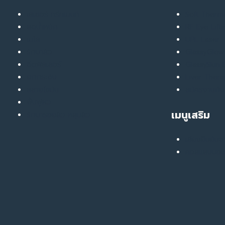
เลเซอร์ ทรีทเมนท์
Soft Ther
ลดน้ำหนัก
RF Eye Lift
เมโส
UPL Laser
รักษาสิว
GlassyGlow 
ฉีดฟิลเลอร์
GlassySkin
ยกกระชับ
Liver Ther
สลายไขมัน
สมัครงานกับ
ฟื้นฟูผิว
เมนูเสริม
รักษารอยสิว หลุมสิว
เสียงยืนยันจ
คอลแลบบอเร