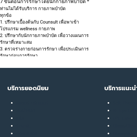
บริการยอดนิยม
บริการแนะน
เลเซอร์ ทรีทเมนท์
Soft Ther
ลดน้ำหนัก
RF Eye Lift
เมโส
UPL Laser
รักษาสิว
GlassyGlow 
ฉีดฟิลเลอร์
GlassySkin