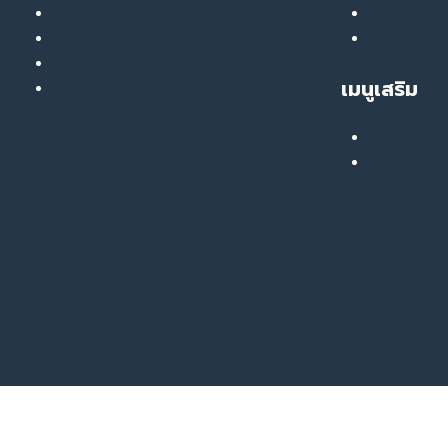
ยกกระชับ
Liver Ther
สลายไขมัน
สมัครงานกับ
ฟื้นฟูผิว
เมนูเสริม
รักษารอยสิว หลุมสิว
เสียงยืนยันจ
คอลแลบบอเร