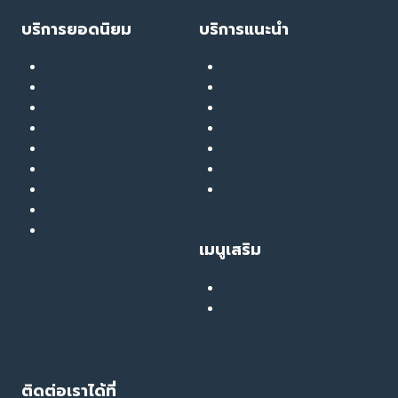
บริการยอดนิยม
บริการแนะนำ
เลเซอร์ ทรีทเมนท์
Soft Thermage
ลดน้ำหนัก
RF Eye Lifting
เมโส
UPL Laser
รักษาสิว
GlassyGlow Infusion
ฉีดฟิลเลอร์
GlassySkin Booster
ยกกระชับ
Liver Therapy
สลายไขมัน
สมัครงานกับ The Touch
ฟื้นฟูผิว
Clinic
รักษารอยสิว หลุมสิว
เมนูเสริม
เสียงยืนยันจากลูกค้าจริง
คอลแลบบอเรชั่น
ติดต่อเราได้ที่