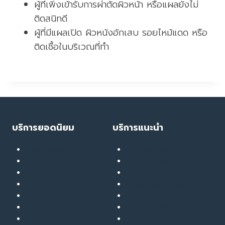
ผู้ที่เพิ่งเข้ารับการผ่าตัดผิวหน้า หรือแผลยังไม่
ติดสนิทดี
ผู้ที่มีแผลเปิด ผิวหนังอักเสบ รอยไหม้แดด หรือ
ติดเชื้อในบริเวณที่ทำ
บริการยอดนิยม
บริการแนะนำ
เลเซอร์ ทรีทเมนท์
Soft Thermage
ลดน้ำหนัก
RF Eye Lifting
เมโส
UPL Laser
รักษาสิว
GlassyGlow Infusion
ฉีดฟิลเลอร์
GlassySkin Booster
ยกกระชับ
Liver Therapy
สลายไขมัน
สมัครงานกับ The Touch