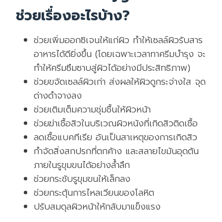
ช่วยเรื่องอะไรบ้าง?
ช่วยเพิ่มออกซิเจนให้แก่ผิว ทำให้เซลล์ผิวรับสาร
อาหารได้ดียิ่งขึ้น (โดยเฉพาะเวลาทาครีมบำรุง จะ
ทำให้ครีมซึมซาบสู่ผิวได้อย่างมีประสิทธิภาพ)
ช่วยขจัดเซลล์ผิวเก่า ส่งผลให้ผิวดูกระจ่างใส จุด
ด่างดำจางลง
ช่วยเติมเต็มความชุ่มชื้นให้ผิวหน้า
ช่วยฆ่าเชื้อสิวในบริเวณผิวหนังที่เกิดสิวติดเชื้อ
ลดเชื้อแบคทีเรีย อันเป็นสาเหตุของการเกิดสิว
กำจัดสิ่งสกปรกที่ตกค้าง และสลายไขมันอุดตัน
ภายในรูขุมขนได้อย่างล้ำลึก
ช่วยกระชับรูขุมขนให้เล็กลง
ช่วยกระตุ้นการไหลเวียนของโลหิต
ปรับสมดุลผิวหน้าให้กลับมาแข็งแรง