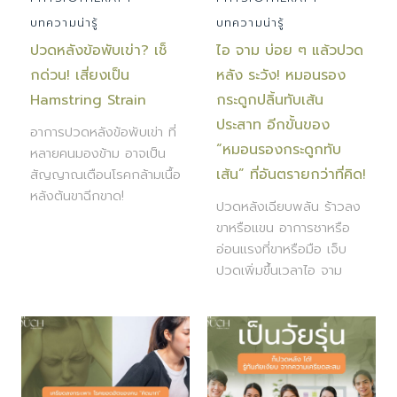
บทความน่ารู้
บทความน่ารู้
ปวดหลังข้อพับเข่า? เช็
ไอ จาม บ่อย ๆ แล้วปวด
กด่วน! เสี่ยงเป็น
หลัง ระวัง! หมอนรอง
Hamstring Strain
กระดูกปลิ้นทับเส้น
ประสาท อีกขั้นของ
อาการปวดหลังข้อพับเข่า ที่
“หมอนรองกระดูกทับ
หลายคนมองข้าม อาจเป็น
เส้น” ที่อันตรายกว่าที่คิด!
สัญญาณเตือนโรคกล้ามเนื้อ
หลังต้นขาฉีกขาด!
ปวดหลังเฉียบพลัน ร้าวลง
ขาหรือแขน อาการชาหรือ
อ่อนแรงที่ขาหรือมือ เจ็บ
ปวดเพิ่มขึ้นเวลาไอ จาม