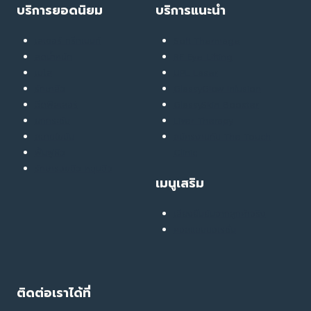
บริการยอดนิยม
บริการแนะนำ
เลเซอร์ ทรีทเมนท์
Soft Thermage
ลดน้ำหนัก
RF Eye Lifting
เมโส
UPL Laser
รักษาสิว
GlassyGlow Infusion
ฉีดฟิลเลอร์
GlassySkin Booster
ยกกระชับ
Liver Therapy
สลายไขมัน
สมัครงานกับ The Touch
ฟื้นฟูผิว
Clinic
รักษารอยสิว หลุมสิว
เมนูเสริม
เสียงยืนยันจากลูกค้าจริง
คอลแลบบอเรชั่น
ติดต่อเราได้ที่