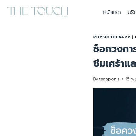
Skip
หน้าแรก
บริ
to
content
PHYSIOTHERAPY
|
ช็อกวงการ
ซึมเศร้า
By
tanapon.s
15 พ