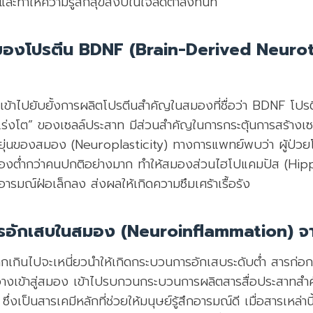
และทำให้ความรู้สึกสุขสงบในใจลดต่ำลงทันที
ของโปรตีน BDNF (Brain-Derived Neuro
ข้าไปยับยั้งการผลิตโปรตีนสำคัญในสมองที่ชื่อว่า BDNF โปรตีน
ยเร่งโต” ของเซลล์ประสาท มีส่วนสำคัญในการกระตุ้นการสร้างเ
ุ่นของสมอง (Neuroplasticity) ทางการแพทย์พบว่า ผู้ป่วยโร
งต่ำกว่าคนปกติอย่างมาก ทำให้สมองส่วนไฮโปแคมปัส (Hip
รมณ์ฝ่อเล็กลง ส่งผลให้เกิดความซึมเศร้าเรื้อรัง
รอักเสบในสมอง (Neuroinflammation) จา
กเกินไปจะเหนี่ยวนำให้เกิดกระบวนการอักเสบระดับต่ำ สารก่
ีดขวางเข้าสู่สมอง เข้าไปรบกวนกระบวนการผลิตสารสื่อประสาทส
ซึ่งเป็นสารเคมีหลักที่ช่วยให้มนุษย์รู้สึกอารมณ์ดี เมื่อสารเหล่