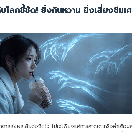
บโลกชี้ชัด! ยิ่งกินหวาน ยิ่งเสี่ยงซึมเศร
นน้ำตาลส่งผลเสียต่อจิตใจ ไม่ใช่เพียงแค่การคาดเดาหรือคำเตือ