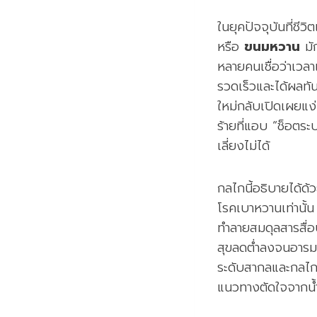
ในยุคปัจจุบันที่ช
หรือ
ขนมหวาน
มัก
หลายคนเชื่อว่าเวลาเ
รวดเร็วและได้ผลทั
ใหม่กลับเปิดเผยแง
ร้ายที่แอบ “ช็อตร
เลี่ยงไม่ได้
กลไกนี้อธิบายได้ด้
โรคเบาหวานเท่านั้
ทำลายสมดุลสารสื่อ
สุขลดต่ำลงจนอารม
ระดับสากลและกลไกโ
แนวทางตัดใจจากน้ำ