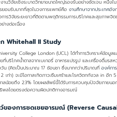
งานวิจัยเชิงระบาดวิทยาขนาดใหญ่รองรับอย่างชัดเจน หนึ่งใน
ารยอมรับมากที่สุดในวงการแพทย์คือ
งานศึกษาจากประเทศอังก
รงการวิจัยระยะยาวที่ติดตามพฤติกรรมการบริโภคและสุขภาพจิต
่างต่อเนื่อง
าก Whitehall II Study
iversity College London (UCL) ได้ทำการวิเคราะห์ข้อมูลและ
้ชายที่บริโภคน้ำตาลจากเบเกอรี่ อาหารแปรรูป และเครื่องดื่มร
อวัน (คิดเป็นประมาณ 17 ช้อนชา ซึ่งมากกว่าปริมาณที่
องค์กา
2 เท่า) จะมีโอกาสเกิดภาวะซึมเศร้าและโรควิตกกังวล in อีก 5 
้ำตาลน้อยถึง 23% โดยผลลัพธ์นี้ได้รับการควบคุมปัจจัยภายนอ
อิทธิพลโดยตรงต่อความผิดปกติทางอารมณ์
ทว์ของการชดเชยอารมณ์ (Reverse Causal