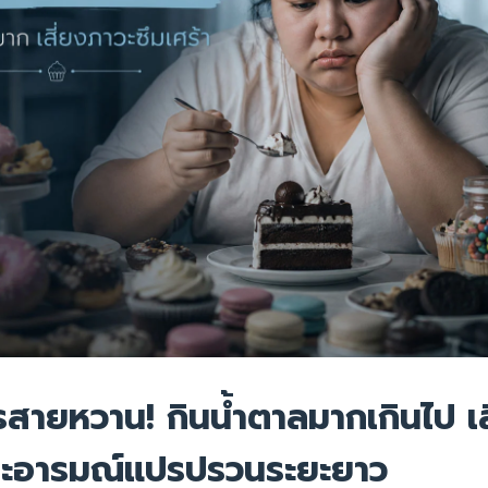
สายหวาน! กินน้ำตาลมากเกินไป เส
และอารมณ์แปรปรวนระยะยาว