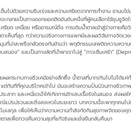
ีวิตเต็มไปด้วยความรีบเร่งและความเครียดจากการทำงาน ชานมไข่
จะกลายเป็นทางออกยอดฮิตอันดับหนึ่งที่ผู้คนเลือกใช้ชุบชูจิตใจ
ครียด เหนื่อย หรืออารมณ์ดิ่ง การเติมน้ำตาลเข้าสู่ร่างกายคือวิธ
นตาเห็นที่สุด ทว่าความจริงทางการแพทย์และผลวิจัยทางจิตเวช
่มุมที่น่าสะพรึงกลัวตรงกันข้ามว่า พฤติกรรมเสพติดความหวานน
ะบบสมอง” และเป็นทางลัดที่นำพาเราไปสู่ “ภาวะซึมเศร้า” (Dep
วยผลกระทบทางชีวเคมีอย่างลึกซึ้ง น้ำตาลที่มากเกินไปไม่ได้แค่ทำ
น แต่ทันทีที่คุณบริโภคเข้าไป มันจะสร้างความปั่นป่วนทางชีว
ประสาท และเหนี่ยวนำให้เกิดการอักเสบเรื้อรังในสมอง ส่งผลใ
ณ์แปรปรวนและดิ่งลงเหวในระยะยาว บทความนี้จะพาทุกคนไปเจ
มเลกุล เพื่อให้เห็นว่าความหวานกำลังกัดกินสุขภาพจิตของคุ
ตาลเพื่อทวงคืนความสุขที่แท้จริงและยั่งยืนกลับคืนมา