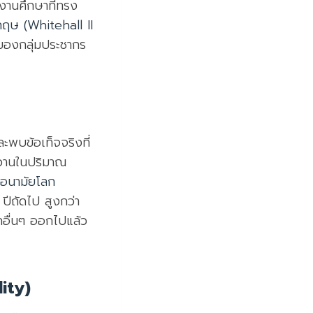
งานศึกษาที่ทรง
ฤษ (Whitehall II
ของกลุ่มประชากร
พบข้อเท็จจริงที่
สหวานในปริมาณ
รอนามัยโลก
ปีถัดไป สูงกว่า
กอื่นๆ ออกไปแล้ว
ity)