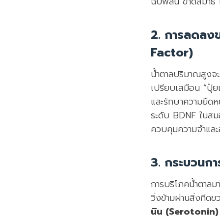
ฉับพลัน ขาดสมาธิ 
2. การลดลง
Factor)
น้ำตาลปริมาณสูงจะเ
เปรียบเสมือน “ปุ๋
และรักษาความยืดหย
ระดับ BDNF ในสมอ
ควบคุมความจำและอา
3. กระบวนกา
การบริโภคน้ำตาลมา
วิ่งข้ามผ่านสิ่งก
นิน (Serotonin)