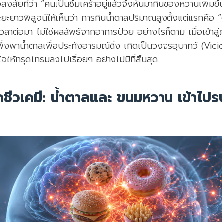
้อสงสัยที่ว่า “คนเป็นซึมเศร้าอยู่แล้วจึงหันมากินของหวานเพิ่ม
ยาวพิสูจน์ให้เห็นว่า การกินน้ำตาลปริมาณสูงตั้งแต่แรกคือ “ตั
วลาต่อมา ไม่ใช่ผลลัพธ์จากอาการป่วย อย่างไรก็ตาม เมื่อเข้าสู่ภ
ึ่งพาน้ำตาลเพื่อประทังอารมณ์ดิ่ง เกิดเป็นวงจรอุบาทว์ (Vicio
ห้ทรุดโทรมลงไปเรื่อยๆ อย่างไม่มีที่สิ้นสุด
กชีวเคมี: น้ำตาลและ ขนมหวาน เข้าไ