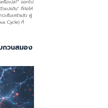
ขึ้นหรือเปล?” ออกไป
วแปรต้น” ที่ก่อให้
าวะซึมเศร้าแล้ว ผู้
us Cycle) ที่
ปรบกวนสมอง