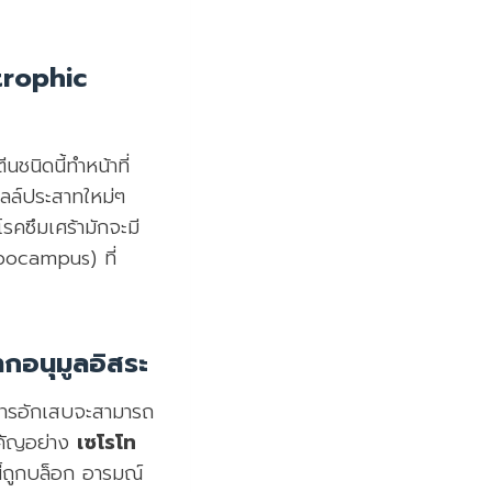
trophic
ชนิดนี้ทำหน้าที่
ซลล์ประสาทใหม่ๆ
คซึมเศร้ามักจะมี
pocampus) ที่
กอนุมูลอิสระ
อการอักเสบจะสามารถ
ำคัญอย่าง
เซโรโท
านี้ถูกบล็อก อารมณ์