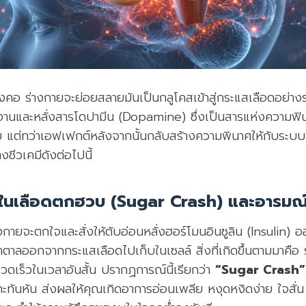
ลงคอ ร่างกายจะย่อยสลายมันเป็นกลูโคสเข้าสู่กระแสเลือดอย่างร
งานและหลั่งสารโดปามีน (Dopamine) ซึ่งเป็นสารแห่งความฟิ
่ววูบ แต่ทว่าเอฟเฟกต์หลังจากนั้นกลับสร้างความพินาศให้กับร
ชีวเคมีดังต่อไปนี้
าลในเลือดตกฮวบ (Sugar Crash) และอารม
างกายจะตกใจและสั่งให้ตับอ่อนหลั่งฮอร์โมนอินซูลิน (Insulin)
ตาลออกจากกระแสเลือดไปเก็บในเซลล์ สิ่งที่เกิดขึ้นตามมาคือ 
วดเร็วในเวลาอันสั้น ปรากฏการณ์นี้เรียกว่า
“Sugar Crash”
ทันหัน ส่งผลให้คุณเกิดอาการอ่อนเพลีย หงุดหงิดง่าย ใจสั