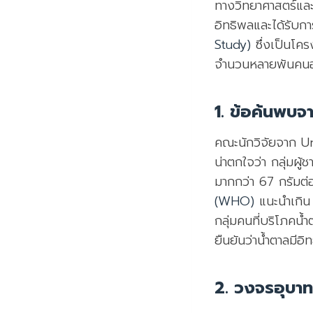
ทางวิทยาศาสตร์และ
อิทธิพลและได้รับก
Study)
ซึ่งเป็นโค
จำนวนหลายพันคนอย
1. ข้อค้นพบจ
คณะนักวิจัยจาก Un
น่าตกใจว่า กลุ่มผู
มากกว่า 67 กรัมต่
(WHO)
แนะนำเกิน 
กลุ่มคนที่บริโภคน
ยืนยันว่าน้ำตาลมี
2. วงจรอุบา