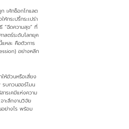
มุก เค้กช็อกโกแลต
ให้กระปรี้กระเปร่า
ี “ฉีดความสุข” ที่
ศาสตร์ระดับโลกยุค
ี้แหละ คือตัวการ
ression) อย่างหลีก
ให้อ้วนหรือเสี่ยง
ภาพ รบกวนฮอร์โมน
ห้สารเคมีแห่งความ
าะลึกงานวิจัย
ณอย่างไร พร้อม