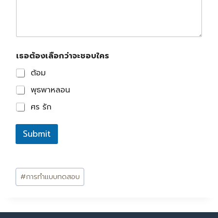
ง
เ
ลื
อ
ก
เ
ว่
เธอต้องเลือกว่าจะชอบใคร
ธ
า
อ
จ
ต้อม
ต้
ะ
อ
ช
พุธพาหลอน
ง
อ
เ
บ
ศร รัก
ลื
ใ
อ
ค
ก
Submit
ร
ว่
เ
า
ธ
จ
อ
ะ
Post
ต้
#
การทำแบบทดสอบ
ช
อ
Tags:
อ
ง
บ
เ
ใ
ลื
ค
อ