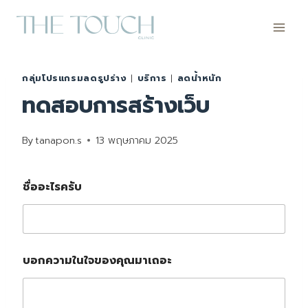
Skip
to
content
กลุ่มโปรแกรมลดรูปร่าง
|
บริการ
|
ลดน้ำหนัก
ทดสอบการสร้างเว็บ
By
tanapon.s
13 พฤษภาคม 2025
ชื่ออะไรครับ
เ
บอกความในใจของคุณมาเถอะ
ธ
อ
ต้
อ