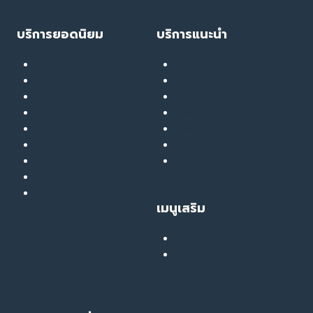
ร
ก
บ
ว่
บริการยอดนิยม
บริการแนะนำ
อ
า
ก
จ
ค
ะ
เลเซอร์ ทรีทเมนท์
Soft Thermage
ว
ช
ลดน้ำหนัก
RF Eye Lifting
า
อ
เมโส
UPL Laser
ม
บ
รักษาสิว
GlassyGlow Infusion
ใ
ใ
น
ฉีดฟิลเลอร์
GlassySkin Booster
ค
ใ
ร
ยกกระชับ
Liver Therapy
จ
เ
สลายไขมัน
สมัครงานกับ The Touch
ข
ธ
ฟื้นฟูผิว
Clinic
อ
อ
รักษารอยสิว หลุมสิว
ง
ต้
เมนูเสริม
คุ
อ
ณ
ง
ม
เ
เสียงยืนยันจากลูกค้าจริง
า
ลื
คอลแลบบอเรชั่น
เ
อ
ถ
ก
อ
ว่
ะ
า