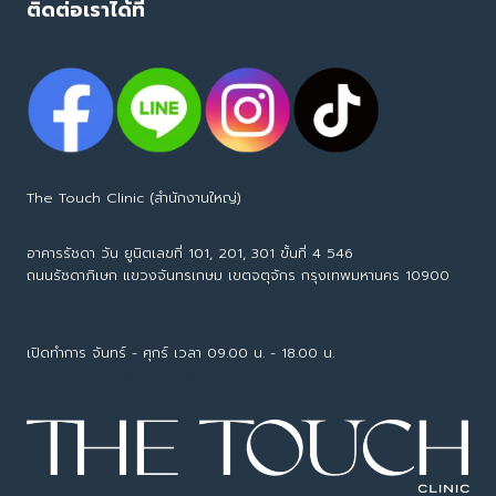
ชื่
ติดต่อเราได้ที่
จ
อ
ะ
อ
ช
ะ
อ
ไ
บ
ร
ใ
ค
ค
รั
ร
บ
The Touch Clinic (สำนักงานใหญ่)
อาคารรัชดา วัน ยูนิตเลขที่ 101, 201, 301 ขั้นที่ 4 546
ถนนรัชดาภิเษก แขวงจันทรเกษม เขตจตุจักร กรุงเทพมหานคร 10900
Tel : 065-594-7153
เปิดทำการ จันทร์ - ศุกร์ เวลา 09.00 น. - 18.00 น.
call center : 063-226-6626