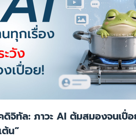
คดิจิทัล: ภาวะ AI ต้มสมองจนเปื่อ
เต้น”