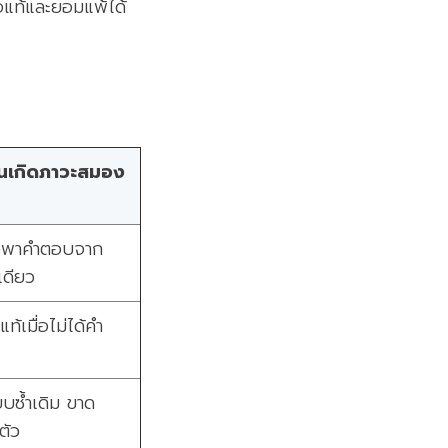
อแท้และยอมแพ้ได้
 จนเกิดภาวะสมอง
่งพาคำตอบจาก
เดียว
ท้เมื่อไม่ได้คำ
บบซ้ำเดิม ขาด
ตัว