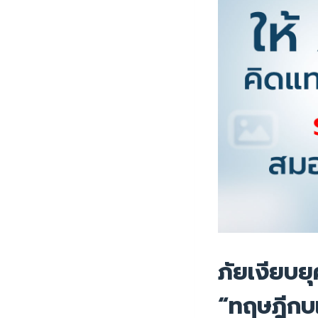
ภัยเงียบยุ
“ทฤษฎีกบ