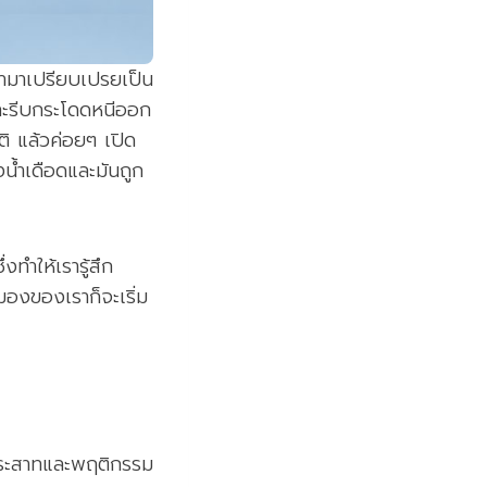
นำมาเปรียบเปรยเป็น
ละรีบกระโดดหนีออก
ิ แล้วค่อยๆ เปิด
งน้ำเดือดและมันถูก
ทำให้เรารู้สึก
สมองของเราก็จะเริ่ม
ประสาทและพฤติกรรม