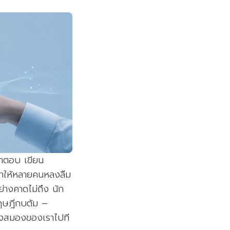
คำตอบ เขียน
ทำให้หลายคนหลงลืม
่างคาดไม่ถึง นัก
 ทฤษฎีกบต้ม –
างสมองของเราไปที