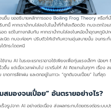
ดเจนขึ้น ขออธิบายหลักการของ
Boiling Frog Theory
หรือที่
ิบทนี้ หากเรานำกบใส่ลงไปในน้ำที่กำลังเดือดจัด กบจะตกใจแ
วิตรอด แต่ในทางกลับกัน หากเรานำกบใส่ลงในหม้อน้ำอุณหภูมิปกต
นทีละนิด กบจะค่อยๆ ปรับตัวให้เข้ากับความอุ่นสบายนั้น จนกระทั่
ันได้กระโดดหนี
ใช้งาน AI ในระยะแรกเราอาจใช้เพียงเพื่อทุ่นแรงเล็กๆ น้อยๆ ซึ่ง
วขึ้น แต่เมื่อเวลาผ่านไป เราเริ่มให้ AI คิดแทนในทุกๆ เรื่อง 
ย ขาดการฝึกฝน และตกอยู่ในภาวะ “ถูกต้มจนเปื่อย” ในที่สุด
้มสมองจนเปื่อย” อันตรายอย่างไร?
เร็จรูปจาก AI อย่างต่อเนื่อง ส่งผลกระทบโดยตรงต่อระบบ