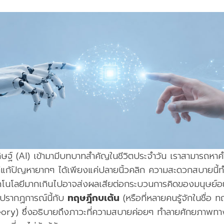
ิษฐ์ (AI) เข้ามามีบทบาทสำคัญในชีวิตประจำวัน เราสามารถหา
่แก้ปัญหายากๆ ได้เพียงแค่ปลายนิ้วคลิก ความสะดวกสบายนี้
คโนโลยีมากเกินไปอาจส่งผลเสียต่อกระบวนการคิดของมนุษย์อย
ยบปรากฏการณ์นี้กับ
ทฤษฎีกบเต้น
(หรือที่หลายคนรู้จักในชื่อ
ory) ซึ่งอธิบายถึงภาวะที่ความสบายค่อยๆ ทำลายศักยภาพท