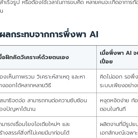
บสำเร็จรูป หรือต้องใช้เวลาในการขบคิด หลายคนจะเกิดอาการท้
อน
บผลกระทบจากการพึ่งพา AI
เมื่อพึ่งพา AI
มื่อฝึกคิดวิเคราะห์ด้วยตนเอง
เปื่อย
องเห็นภาพรวม วิเคราะห์สาเหตุ และหา
คิดไม่ออก รอพึ
างออกได้หลากหลายวิธี
ระบบเพียงอย่าง
ีสมาธิจดจ่อ สามารถทนต่อความซับซ้อน
หงุดหงิดง่าย ท้อแ
องปัญหาได้นาน
ตอบในทันที
ามารถเชื่อมโยงไอเดียใหม่ๆ และ
ผลิตงานที่มีรูปแ
ร้างสรรค์สิ่งที่ไม่เคยมีมาก่อนได้
เอกลักษณ์เฉพาะ