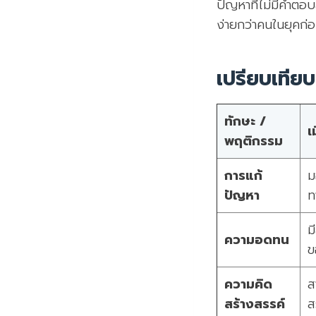
ปัญหาที่ไม่มีคำตอ
ง่ายกว่าคนในยุคก่
เปรียบเทีย
ทักษะ /
เ
พฤติกรรม
การแก้
ม
ปัญหา
ท
ม
ความอดทน
ข
ความคิด
ส
สร้างสรรค์
ส