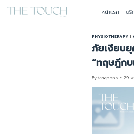
Skip
หน้าแรก
บริ
to
content
PHYSIOTHERAPY
|
ภัยเงียบยุ
“ทฤษฎีกบ
By
tanapon.s
29 พ