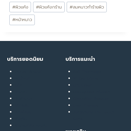
#
ผิวแห้ง
#
ผิวแห้งกร้าน
#
ลมหนาวทำร้ายผิว
#
หน้าหนาว
บริการยอดนิยม
บริการแนะนำ
เลเซอร์ ทรีทเมนท์
Soft Thermage
ลดน้ำหนัก
RF Eye Lifting
เมโส
UPL Laser
รักษาสิว
GlassyGlow Infusion
ฉีดฟิลเลอร์
GlassySkin Booster
ยกกระชับ
Liver Therapy
สลายไขมัน
สมัครงานกับ The Touch
ฟื้นฟูผิว
Clinic
รักษารอยสิว หลุมสิว