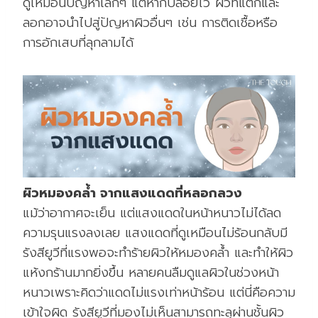
ดูเหมือนปัญหาเล็กๆ แต่หากปล่อยไว้ ผิวที่แตกและ
ลอกอาจนำไปสู่ปัญหาผิวอื่นๆ เช่น การติดเชื้อหรือ
การอักเสบที่ลุกลามได้
ผิวหมองคล้ำ จากแสงแดดที่หลอกลวง
แม้ว่าอากาศจะเย็น แต่แสงแดดในหน้าหนาวไม่ได้ลด
ความรุนแรงลงเลย แสงแดดที่ดูเหมือนไม่ร้อนกลับมี
รังสียูวีที่แรงพอจะทำร้ายผิวให้หมองคล้ำ และทำให้ผิว
แห้งกร้านมากยิ่งขึ้น หลายคนลืมดูแลผิวในช่วงหน้า
หนาวเพราะคิดว่าแดดไม่แรงเท่าหน้าร้อน แต่นี่คือความ
เข้าใจผิด รังสียูวีที่มองไม่เห็นสามารถทะลุผ่านชั้นผิว