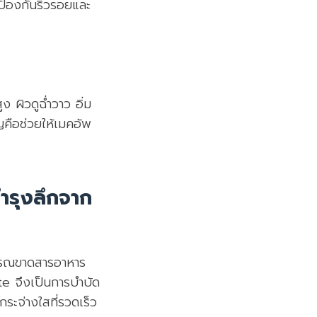
ป้องกันริ้วรอยและ
ง ผิวดูฉ่ำวาว อิ่ม
ญคือช่วยให้เมคอัพ
ำรุงลึกจาก
พรรณขาดสารอาหาร
te จึงเป็นการบำบัด
ระจ่างใสที่รวดเร็ว