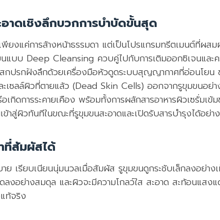
อาดเชิงลึกบวกการบำบัดขั้นสุด
่เพียงแค่การล้างหน้าธรรมดา แต่เป็นโปรแกรมทรีตเมนต์ที่ผส
นแบบ Deep Cleansing ควบคู่ไปกับการเติมออกซิเจนและความชุ่
่งสกปรกฝังลึกด้วยเครื่องมือหัวดูดระบบสุญญากาศที่อ่อนโยน ช
ละเซลล์ผิวที่ตายแล้ว (Dead Skin Cells) ออกจากรูขุมขนอย่
รือเกิดการระคายเคือง พร้อมทั้งการผลักสารอาหารผิวเซรั่มเข้ม
นเข้าสู่ผิวทันทีในขณะที่รูขุมขนสะอาดและเปิดรับสารบำรุงได้อย่างเ
ที่สัมผัสได้
สบาย เรียบเนียนนุ่มนวลเมื่อสัมผัส รูขุมขนดูกระชับเล็กลงอย่างเ
ดลงอย่างสมดุล และผิวจะมีความโกลว์ใส สะอาด สะท้อนแสงแดด
งแท้จริง