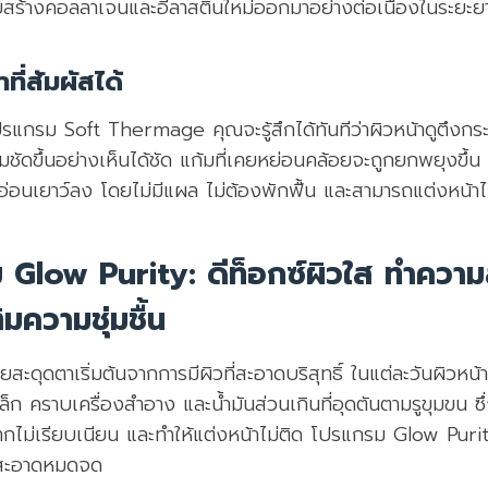
สร้างคอลลาเจนและอีลาสตินใหม่ออกมาอย่างต่อเนื่องในระยะย
ที่สัมผัสได้
ปรแกรม Soft Thermage คุณจะรู้สึกได้ทันทีว่าผิวหน้าดูตึงกระ
ชัดขึ้นอย่างเห็นได้ชัด แก้มที่เคยหย่อนคล้อยจะถูกยกพยุงขึ้
ูอ่อนเยาว์ลง โดยไม่มีแผล ไม่ต้องพักฟื้น และสามารถแต่งหน้าไ
 Glow Purity: ดีท็อกซ์ผิวใส ทำความ
มความชุ่มชื้น
สะดุดตาเริ่มต้นจากการมีผิวที่สะอาดบริสุทธิ์ ในแต่ละวันผิวห
็ก คราบเครื่องสำอาง และน้ำมันส่วนเกินที่อุดตันตามรูขุมขน ซึ
ากไม่เรียบเนียน และทำให้แต่งหน้าไม่ติด โปรแกรม Glow Puri
ห้สะอาดหมดจด