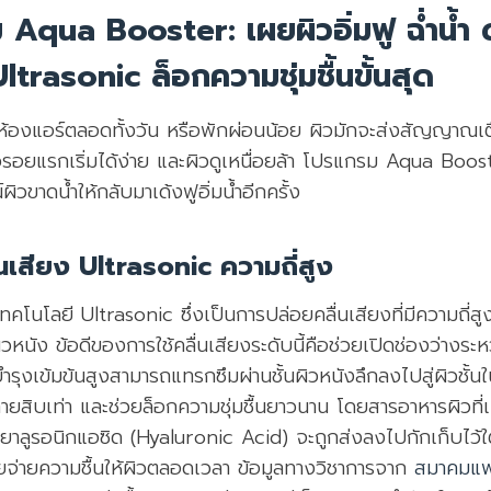
 Aqua Booster: เผยผิวอิ่มฟู ฉ่ำน้ำ 
ltrasonic ล็อกความชุ่มชื้นขั้นสุด
ในห้องแอร์ตลอดทั้งวัน หรือพักผ่อนน้อย ผิวมักจะส่งสัญญาณเ
้วรอยแรกเริ่มได้ง่าย และผิวดูเหนื่อยล้า โปรแกรม Aqua Booster
ิวขาดน้ำให้กลับมาเด้งฟูอิ่มน้ำอีกครั้ง
นเสียง Ultrasonic ความถี่สูง
เทคโนโลยี Ultrasonic ซึ่งเป็นการปล่อยคลื่นเสียงที่มีความถี่ส
วหนัง ข้อดีของการใช้คลื่นเสียงระดับนี้คือช่วยเปิดช่องว่างระห
ำรุงเข้มข้นสูงสามารถแทรกซึมผ่านชั้นผิวหนังลึกลงไปสู่ผิวชั้นใน
ยสิบเท่า และช่วยล็อกความชุ่มชื้นยาวนาน โดยสารอาหารผิวที่เ
ยาลูรอนิกแอซิด (Hyaluronic Acid) จะถูกส่งลงไปกักเก็บไว้ใต้
คอยจ่ายความชื้นให้ผิวตลอดเวลา ข้อมูลทางวิชาการจาก
สมาคมแพ