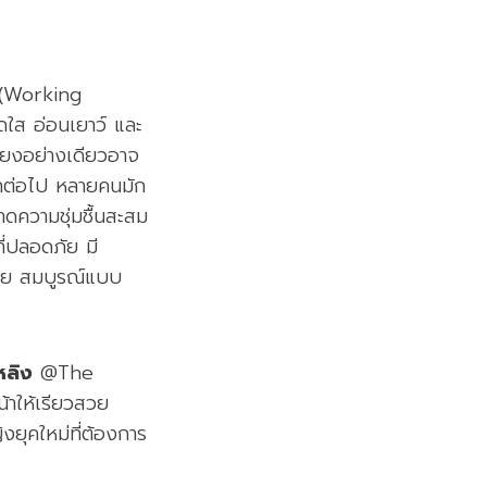
น (Working
ดใส อ่อนเยาว์ และ
พียงอย่างเดียวอาจ
ีกต่อไป หลายคนมัก
ดความชุ่มชื้นสะสม
ี่ปลอดภัย มี
สวย สมบูรณ์แบบ
่หลิง
@The
้าให้เรียวสวย
งยุคใหม่ที่ต้องการ