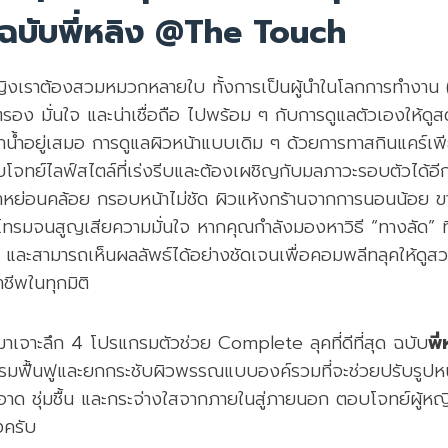
ฉบับ
พี่หลิง
@The Touch
ู้หญิงเราต้องสวมหมวกหลายใบ ทั้งการเป็นผู้นำในโลกการทำงา
อง มั่นใจ และน่าเชื่อถือ ไปพร้อม ๆ กับการดูแลตัวเองให้ดูส
ฉ่ำน้ำอยู่เสมอ การดูแลผิวหน้าแบบเดิม ๆ ด้วยการทาสกินแคร์เ
บโจทย์ไลฟ์สไตล์ที่เร่งรีบและต้องเผชิญกับมลภาวะรอบตัวได้อ
หย่อนคล้อย กรอบหน้าไม่ชัด ผิวแห้งกร้านจากการนอนน้อย ขา
โทรมจนสูญเสียความมั่นใจ หากคุณกำลังมองหาวิธี “ทางลัด” ท
 และสามารถเห็นผลลัพธ์ได้อย่างชัดเจนเพื่อคอมพลีทลุคให้ดู
ชีพในทุกมิติ
มาเจาะลึก 4 โปรแกรมตัวช่วย Complete ลุคที่ดีที่สุด ฉบับ
พี
รมฟื้นฟูและยกกระชับผิวพรรณแบบองค์รวมที่จะช่วยปรับรูปหน
ะอาด ชุ่มชื้น และกระจ่างใสจากภายในสู่ภายนอก ตอบโจทย์ผู้หญิ
งครับ