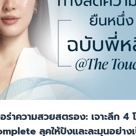
อร่าความสวยสตรอง: เจาะลึก 4 
omplete ลุคให้ปังและละมุนอย่างเ