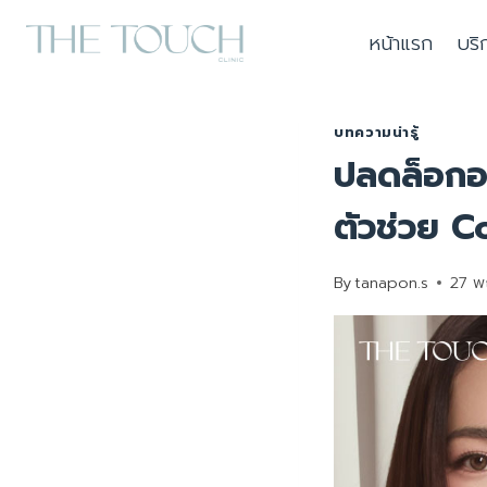
Skip
หน้าแรก
บริ
to
content
บทความน่ารู้
ปลดล็อกอ
ตัวช่วย 
By
tanapon.s
27 พ