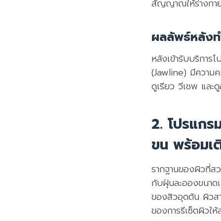
สัญญาณให้ร่างกาย
ผลลัพธ์หลังทำ
หลังเข้ารับบริการโ
(Jawline) มีความคม
ดูเรียว วีเชพ และด
2. โปรแกรม
ขน พร้อมเติ
รากฐานของผิวที่สวย
กับฝุ่นละอองขนาดเล
ของสิวอุดตัน ผิวส
ของการรีเซ็ตผิวใ