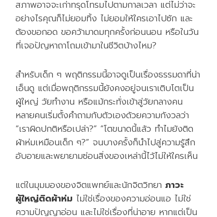
สภาพอาจจะเก่าทรุดโทรมไปตามกาลเวลา แต่ไม่ว่าจะ
อย่างไรคุณก็ไม่ยอมทิ้ง ไม่ยอมให้ใครเอาไปซัก และ
ต้องขอกอด ขอคว้ามาดมทุกครั้งก่อนนอน หรือในวัน
ที่เจอปัญหาถาโถมเข้ามาในชีวิตบ้างไหม?
สำหรับเด็ก ๆ พฤติกรรมนี้อาจดูเป็นเรื่องธรรมดาที่น่า
เอ็นดู แต่เมื่อพฤติกรรมนี้ยังคงอยู่จนเราเติบโตเป็น
ผู้ใหญ่ วัยทำงาน หรือแม้กระทั่งเข้าสู่วัยกลางคน
หลายคนเริ่มตั้งคำถามกับตัวเองด้วยความกังวลว่า
“เราผิดปกติหรือเปล่า?” “โตขนาดนี้แล้ว ทำไมยังติด
ผ้าห่มเหมือนเด็ก ๆ?” จนบางครั้งก็นำไปสู่ความรู้สึก
อับอายและพยายามซ่อนสิ่งของเหล่านี้ไว้ไม่ให้ใครเห็น
แต่ในมุมมองของจิตแพทย์และนักจิตวิทยา
ภาวะ
ผู้ใหญ่ติดผ้าห่ม
ไม่ใช่เรื่องของความอ่อนแอ ไม่ใช่
ความปัญญาอ่อน และไม่ใช่เรื่องที่น่าอาย หากแต่เป็น