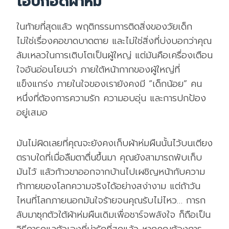
โอบกอดผ้าห่ม
ในท้ายที่สุดแล้ว พฤติกรรมการติดสิ่งของวัยเด็ก
ไม่ใช่เรื่องคอขาดบาดตาย และไม่ใช่สิ่งที่บ่งบอกว่าคุณ
ล้มเหลวในการเติบโตเป็นผู้ใหญ่ แต่มันคือเครื่องเตือน
ใจอันอ่อนโยนว่า ภายใต้หน้ากากของผู้ใหญ่ที่
แข็งแกร่ง ภายในใจของเรายังคงมี “เด็กน้อย” คน
หนึ่งที่ต้องการความรัก ความอบอุ่น และการปกป้อง
อยู่เสมอ
มันไม่ผิดเลยที่คุณจะยังคงเก็บผ้าห่มผืนนั้นไว้บนเตียง
ตราบใดที่เมื่อลืมตาตื่นขึ้นมา คุณยังสามารถพับเก็บ
มันไว้ แล้วก้าวขาออกจากบ้านไปเผชิญหน้ากับความ
ท้าทายของโลกความจริงได้อย่างสง่างาม แต่ถ้าวัน
ไหนที่โลกภายนอกมันใจร้ายจนคุณรับไม่ไหว… การก
ลับมาซุกตัวใต้ผ้าห่มผืนเดิมเพื่อชาร์จพลังใจ ก็ถือเป็น