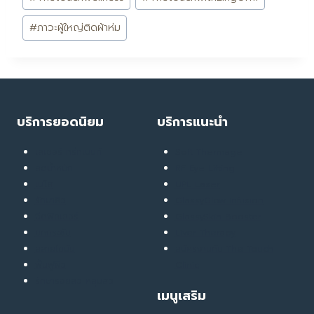
#
ภาวะผู้ใหญ่ติดผ้าห่ม
บริการยอดนิยม
บริการแนะนำ
เลเซอร์ ทรีทเมนท์
Soft Thermage
ลดน้ำหนัก
RF Eye Lifting
เมโส
UPL Laser
รักษาสิว
GlassyGlow Infusion
ฉีดฟิลเลอร์
GlassySkin Booster
ยกกระชับ
Liver Therapy
สลายไขมัน
สมัครงานกับ The Touch
ฟื้นฟูผิว
Clinic
รักษารอยสิว หลุมสิว
เมนูเสริม