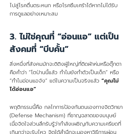
ไปสู่โรคตื่นตระหนก หรือโรคซึมเศร้าได้หากไม่ได้รับ
การดูแลอย่างเหมาะสม
3. ไม่ใช่คุณที่ “อ่อนแอ” แต่เป็น
สังคมที่ “บีบคั้น”
สิ่งหนึ่งที่สังคมมักจะติติงผู้ใหญ่ที่ติดผ้าห่มหรือตุ๊กตา
คือคำว่า “โตป่านนี้แล้ว ทำไมยังทำตัวเป็นเด็ก” หรือ
“ทำไมอ่อนแอจัง” แต่ในความเป็นจริงแล้ว
“คุณไม่
ได้อ่อนแอ”
พฤติกรรมนี้คือ กลไกการป้องกันตนเองทางจิตวิทยา
(Defense Mechanism) ที่ชาญฉลาดของมนุษย์
เมื่อจิตใจส่วนลึกรับรู้ว่ากำลังเผชิญกับความเครียดที่
เกินกว่าจะรับไหว จิตใต้สำนึกจะมองหาวิธีการผ่อน