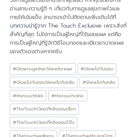
วิธีการดูแลตัวเองที่น่ารักที่สุดแล้ว หากคุณต้องการ
อ่านสาระความรู้ดี ๆ เกี่ยวกับการดูแลสุขภาพใจและ
กายให้เข้มแข็ง สามารถเข้าไปติดตามเพิ่มเติมได้ที่
บทความน่ารู้จาก The Touch Exclusive
เพราะสิ่งที่
สำคัญที่สุด ไม่ใช่การเป็นผู้ใหญ่ที่ไร้รอยแผล แต่คือ
การเป็นผู้ใหญ่ที่รู้จักวิธีโอบกอดและเยียวยาบาดแผล
ของตัวเองต่างหากครับ
Post
#
GlowtogetherShineforever
#
Glowไปกับออม
Tags:
#
GlowไปกับออมShineไปกับหลิง
#
Shineไปกับหลิง
#
thetouchbkk
#
thetouchclinic
#
TheTouchClinicที่หลิงออมเลือก
#
TheTouchClinicที่หลิงออมไว้ใจ
#
Thetouchwellness
#
ThetouchwithLingOrm