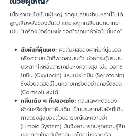
ในวัยผู้ใหญ่?
เมื่อเราเติบโตเป็นผู้ใหญ่ วัตถุเปลี่ยนผ่านเหล่านี้ไม่ได้
สูญเสียพลังของมันไป แต่อาจถูกเปลี่ยนบทบาทมา
เป็น “เครื่องมือยึดเหนี่ยวจิตใจยามที่หัวใจไม่มั่นคง”
สัมผัสที่คุ้นเคย:
ผิวสัมผัสของผ้าห่มที่นุ่มนวล
หรือความหนักที่พาดลงบนตัว ช่วยกระตุ้นระบบ
ประสาทให้หลั่งสารเคมีแห่งความสุข เช่น ออกซิ
โทซิน (Oxytocin) และเซโรโทนิน (Serotonin)
ซึ่งช่วยลดฮอร์โมนความเครียดอย่างคอร์ติซอล
(Cortisol) ลงได้
กลิ่นเดิม ๆ ที่ปลอดภัย:
กลิ่นเฉพาะตัวของ
ผ้าห่มหรือตุ๊กตาผืนเดิม เป็นประสาทสัมผัสที่เดิน
ทางตรงสู่สมองส่วนอารมณ์และความจำ
(Limbic System) มันจึงสามารถปลุกความรู้สึก
ปลอดภัยในอดีตให้กลับมาได้อย่างรวดเร็ว