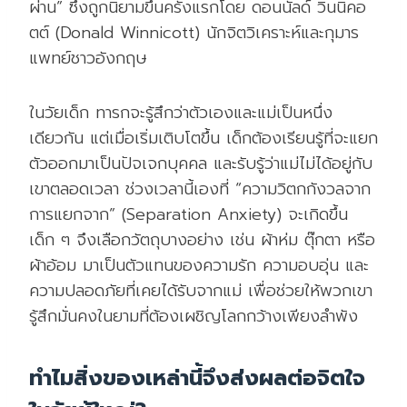
ผ่าน” ซึ่งถูกนิยามขึ้นครั้งแรกโดย ดอนนัลด์ วินนิคอ
ตต์ (Donald Winnicott) นักจิตวิเคราะห์และกุมาร
แพทย์ชาวอังกฤษ
ในวัยเด็ก ทารกจะรู้สึกว่าตัวเองและแม่เป็นหนึ่ง
เดียวกัน แต่เมื่อเริ่มเติบโตขึ้น เด็กต้องเรียนรู้ที่จะแยก
ตัวออกมาเป็นปัจเจกบุคคล และรับรู้ว่าแม่ไม่ได้อยู่กับ
เขาตลอดเวลา ช่วงเวลานี้เองที่ “ความวิตกกังวลจาก
การแยกจาก” (Separation Anxiety) จะเกิดขึ้น
เด็ก ๆ จึงเลือกวัตถุบางอย่าง เช่น ผ้าห่ม ตุ๊กตา หรือ
ผ้าอ้อม มาเป็นตัวแทนของความรัก ความอบอุ่น และ
ความปลอดภัยที่เคยได้รับจากแม่ เพื่อช่วยให้พวกเขา
รู้สึกมั่นคงในยามที่ต้องเผชิญโลกกว้างเพียงลำพัง
ทำไมสิ่งของเหล่านี้จึงส่งผลต่อจิตใจ