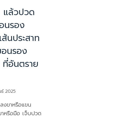
มน่ารู้
ๆ แล้วปวด
หมอนรอง
บเส้นประสาท
หมอนรอง
 ที่อันตราย
นธ์ 2025
วลงขาหรือแขน
ขาหรือมือ เจ็บปวด