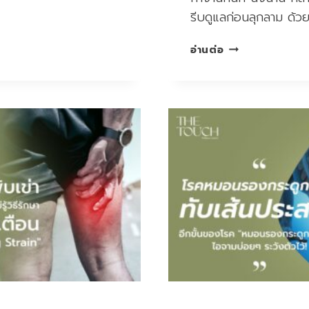
รีบดูแลก่อนลุกลาม ด้
เพราะ
อ่านต่อ
ชีวิต
คือ
สัจธรรม
เกิด
แก่
เจ็บ…
หลัง
จึง
เป็น
เรื่อง
ธรรมดา