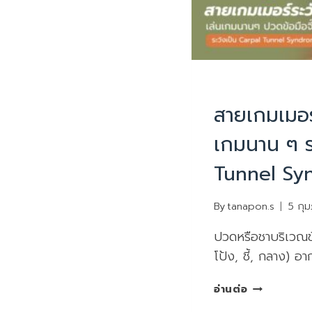
PHYSIOTHERAPY
|
สายเกมเมอร์ต
เกมนาน ๆ ร
Tunnel Sy
By
tanapon.s
5 กุม
ปวดหรือชาบริเวณข้อ
โป้ง, ชี้, กลาง) 
สาย
อ่านต่อ
เกม