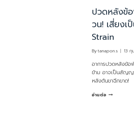
PHYSIOTHERAPY
|
ปวดหลังข้อพ
วน! เสี่ยงเ
Strain
By
tanapon.s
13 กุ
อาการปวดหลังข้อพ
ข้าม อาจเป็นสัญญา
หลังต้นขาฉีกขาด!
ปวด
อ่านต่อ
หลัง
ข้อ
พับ
เข่า?
เช็