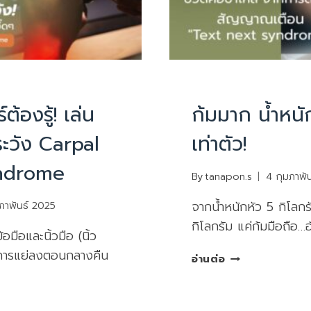
บทความน่ารู้
PHYSIOTHERAPY
|
บทควา
้องรู้! เล่น
ก้มมาก น้ำหนัก
ะวัง Carpal
เท่าตัว!
ndrome
By
tanapon.s
4 กุมภาพั
จากน้ำหนักหัว 5 กิโลกร
ภาพันธ์ 2025
กิโลกรัม แค่ก้มมือถือ…อ
มือและนิ้วมือ (นิ้ว
อาการแย่ลงตอนกลางคืน
ก้ม
อ่านต่อ
มาก
น้ำ
หนัก