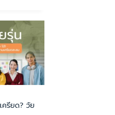
มน่ารู้
เครียด? วัย