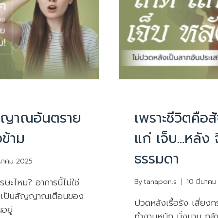
บทความน่ารู้
PHYSIOTHERAPY
|
บทควา
ัญญาณอันตราย
เพราะชีวิตคือส
งข้าม
แก่ เจ็บ…หลัง จ
ธรรมดา
ีนาคม 2025
รษะไหม? อาการนี้ไม่ใช่
By
tanapon.s
10 มีนาค
อาจเป็นสัญญาณเตือนของ
ปวดหลังเรื้อรัง เสี่ย
อยู่
ทำงานหนัก นั่งนาน กล้า