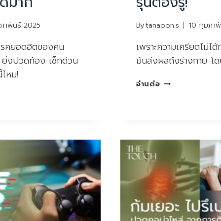
ิดมาก
รุ่นต้องรู้!
กระดูก
ทับ
เส้น”
มภาพันธ์ 2025
By
tanapon.s
10 กุมภาพ
ที่
 โรคยอดฮิตของคน
เพราะความเครียดไม่ได้
อันตราย
กว่า
ด ยิ่งปวดท้อง เช็กด่วน
มันส่งผลถึงร่างกาย โด
ที่
ี้ไหม!
คิด!
ปวด
อ่านต่อ
หลัง
เพราะ
เครียด?
วัย
รุ่น
ต้อง
รู้!