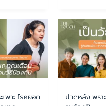
จาม
บ่อย
ๆ
แล้ว
G
ปวด
หลัง
ระวัง!
หมอน
รอง
กระดูก
ปลิ้น
ทับ
เส้น
ประสาท
อีก
ขั้น
บทความน่ารู้
PHYSIOTHERAPY
|
บทควา
ของ
ระเพาะ โรคยอด
ปวดหลังเพราะ
“หมอน
รอง