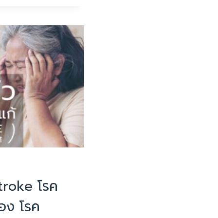
มน่ารู้
Stroke โรค
อง โรค