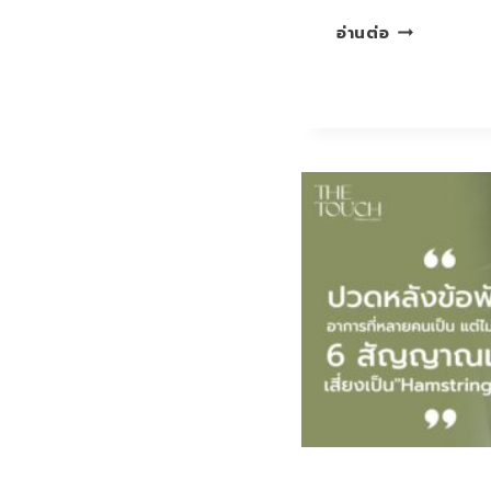
ชา
อ่านต่อ
ที่
หัว…
สัญญาณ
อันตราย
ที่
ไม่
ควร
มอง
ข้าม