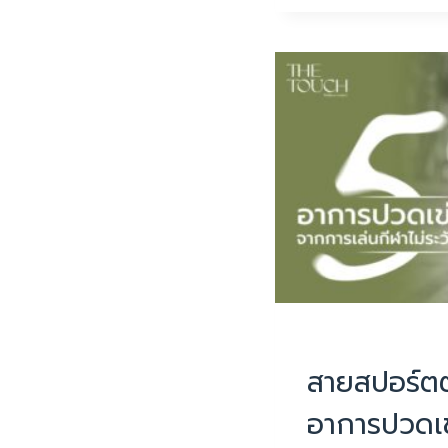
เม
อร์
ต้อง
รู้!
เล่น
เกม
นาน
ๆ
ระวัง
CARPAL
TUNNEL
SYNDROME
PHYSIOTHERAPY
|
สายสปอร์ตต้
อาการปวดเข