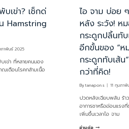
บทความน่ารู้
PHYSIOTHERAPY
|
บทควา
ับเข่า? เช็กด่
ไอ จาม บ่อย 
ป็น Hamstring
หลัง ระวัง! 
กระดูกปลิ้นทั
อีกขั้นของ “
มภาพันธ์ 2025
กระดูกทับเส้น”
ับเข่า ที่หลายคนมอง
กว่าที่คิด!
ณเตือนโรคกล้ามเนื้อ
By
tanapon.s
11 กุมภาพั
ปวดหลังเฉียบพลัน ร้า
อาการชาหรืออ่อนแรงที่
เพิ่มขึ้นเวลาไอ จาม
ไอ
อ่านต่อ