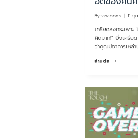
ฮิตของคนค
By
tanapon.s
11 กุ
เครียดลงกระเพาะ
คิดมาก!” ยิ่งเครีย
ว่าคุณมีอาการเหล่าน
เครียด
อ่านต่อ
ลง
กระเพาะ
โรค
ยอด
ฮิต
ของ
คน
คิดมาก