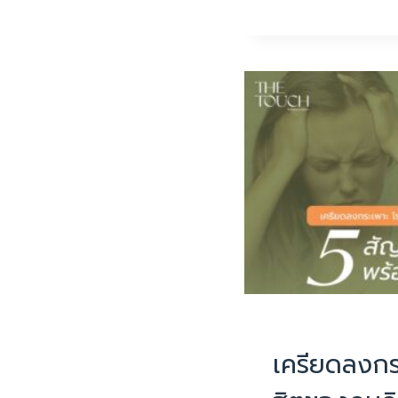
กด่
วน!
เสี่ยง
เป็น
HAMSTRIN
STRAIN
PHYSIOTHERAPY
|
เครียดลงก