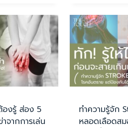
คอ
เพิ่ม
ขึ้น
เท่า
ตัว!
บทความน่ารู้
PHYSIOTHERAPY
|
บทควา
องรู้ ส่อง 5
ทำความรู้จัก 
่าจากการเล่น
หลอดเลือดสม