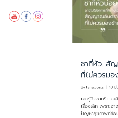
PHYSIOTHERAPY
|
ชาที่หัว…ส
ที่ไม่ควรมอ
By
tanapon.s
10 ม
เคยรู้สึกชาบริเวณศี
เรื่องเล็ก เพราะ
ปัญหาสุขภาพที่ซ่อน