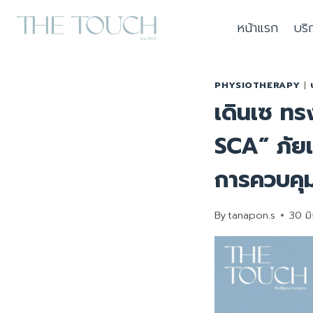
Skip
หน้าแรก
บริ
to
content
PHYSIOTHERAPY
|
เดินเซ ทรง
SCA” ภัยเ
การควบคุ
By
tanapon.s
30 ม