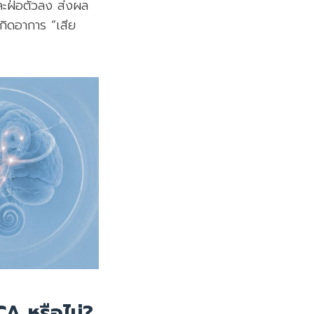
ละฝ่อตัวลง ส่งผล
กิดอาการ “เสีย
A หรือไม่?