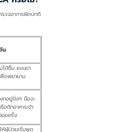
งสำรวจอาการผิดปกติ
วัน
ม่ได้ดื่ม แขนขา
ิเพื่อพยายาม
าอยู่นิ่งๆ มือจะ
รือตักอาหารเข้า
่อยครั้ง
ผู้ป่วยเริ่มพูด