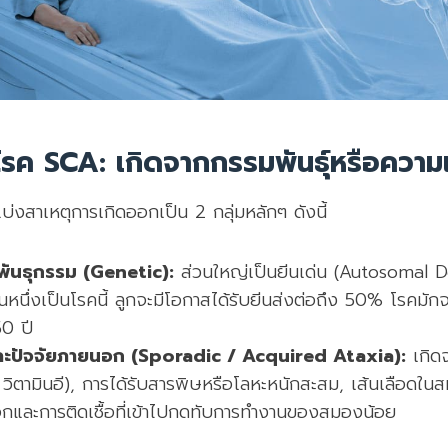
รค SCA: เกิดจากกรรมพันธุ์หรือความเ
งสาเหตุการเกิดออกเป็น 2 กลุ่มหลักๆ ดังนี้
ันธุกรรม (Genetic):
ส่วนใหญ่เป็นยีนเด่น (Autosomal 
หนึ่งเป็นโรคนี้ ลูกจะมีโอกาสได้รับยีนส่งต่อถึง 50% โรคมัก
50 ปี
ละปัจจัยภายนอก (Sporadic / Acquired Ataxia):
เกิด
 วิตามินอี), การได้รับสารพิษหรือโลหะหนักสะสม, เส้นเลือดใน
งอกและการติดเชื้อที่เข้าไปกดทับการทำงานของสมองน้อย