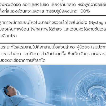
จังหวะติดขัด ออกเสียงไม่ชัด เสียงยานคลาด หรือพูดจาอ้อแอ้
ทั้งที่สมองส่วนความคิดและการรับรู้ยังคงปกติ 100%
ลูกตาจะมีการขยับไหวไปมาอย่างรวดเร็วโดยไม่ตั้งใจ (Nystagmu
มองเห็นภาพซ้อน โฟกัสภาพได้ช้าลง และเวียนหัวได้ง่ายขึ้นเวลา
เคลื่อนไหว
ในระยะที่โรคเริ่มลามไปถึงกล้ามเนื้อส่วนลำคอ ผู้ป่วยจะเริ่มมีอา
อาหารลำบาก และเกิดการสำลักบ่อยครั้ง ซึ่งเป็นอันตรายเพราะอ
ปอดติดเชื้อจากการสำลักได้