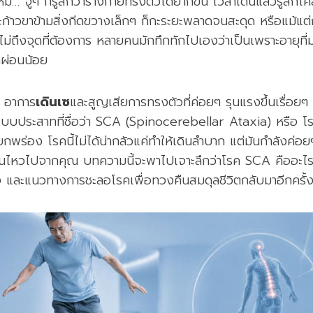
ม… จู่ๆ ก็รู้สึกว่าร่างกายทรงตัวได้ยากขึ้น เวลาเดินแล้วรู้สึก
ะก้าวขาข้ามสิ่งกีดขวางเล็กๆ ก็กะระยะพลาดจนสะดุด หรือแม้แต่
ปไม่ถึงจุดที่ต้องการ หลายคนมักทึกทักไปเองว่าเป็นเพราะอายุที่
กผ่อนน้อย
 อาการ
เดินเซ
และสูญเสียการทรงตัวที่ค่อยๆ รุนแรงขึ้นเรื่อ
บบประสาทที่ชื่อว่า SCA (Spinocerebellar Ataxia) หรือ 
พร่อง โรคนี้ไม่ได้น่ากลัวแค่ทำให้เดินลำบาก แต่มันกำลังค่
อนไหวไปจากคุณ บทความนี้จะพาไปเจาะลึกว่าโรค SCA คืออะ
ง และแนวทางการชะลอโรคเพื่อทวงคืนสมดุลชีวิตกลับมาอีกครั้