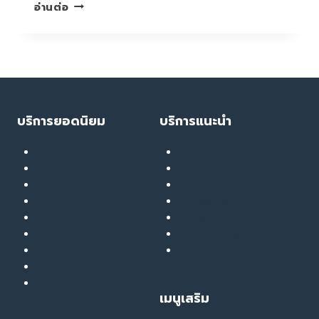
โหนก
อ่านต่อ
คอ
ไม่ใช่
เรื่อง
เล็ก
เพราะ
หาก
ปล่อย
บริการยอดนิยม
บริการแนะนำ
ไว้
เสี่ยง
เลเซอร์ ทรีทเมนท์
Soft Thermage
เป็น
ลดน้ำหนัก
RF Eye Lifting
กระดูก
เมโส
UPL Laser
งอก
รักษาสิว
GlassyGlow Infusion
โดย
ฉีดฟิลเลอร์
GlassySkin Booster
ไม่รู้
ยกกระชับ
Liver Therapy
ตัว
สลายไขมัน
สมัครงานกับ The Touch
ฟื้นฟูผิว
Clinic
รักษารอยสิว หลุมสิว
เมนูเสริม