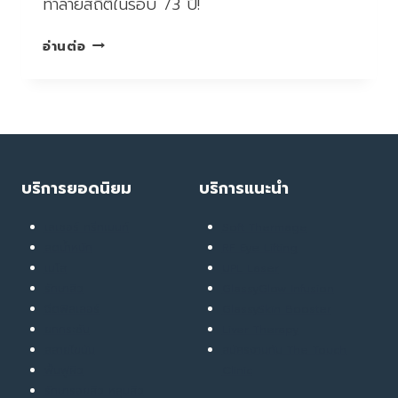
ทำลายสถิติในรอบ 73 ปี!
เฝ้า
อ่านต่อ
ระวัง
อากาศ
ร้อน
จัด
กับ
สุขภาพ
ของ
บริการยอดนิยม
บริการแนะนำ
“คน
ไทย”
เลเซอร์ ทรีทเมนท์
Soft Thermage
ปี
ลดน้ำหนัก
RF Eye Lifting
2567
เมโส
UPL Laser
รักษาสิว
GlassyGlow Infusion
ฉีดฟิลเลอร์
GlassySkin Booster
ยกกระชับ
Liver Therapy
สลายไขมัน
สมัครงานกับ The Touch
ฟื้นฟูผิว
Clinic
รักษารอยสิว หลุมสิว