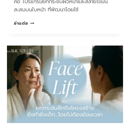
คือ โปรแกรมยกกระชับผิวหน้าและสลายไขมัน
สะสมบนใบหน้า ที่พัฒนาโดยใช้
ยก
อ่านต่อ
กระชับ
หน้า
ล็อก
ผิว
ผิว
แน่น
ฟู