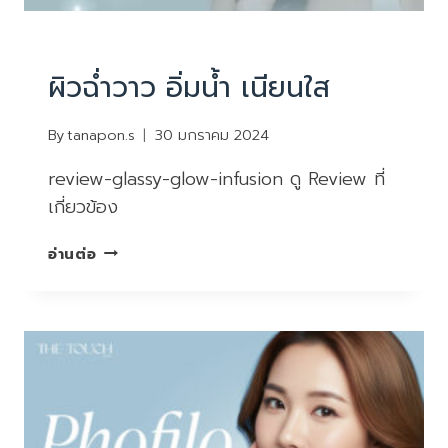
REVIEW
ผิวฉ่ำวาว อิ่มน้ำ เนียนใส
By
tanapon.s
30 มกราคม 2024
review-glassy-glow-infusion ดู Review ที่
เกี่ยวข้อง
ผิว
อ่านต่อ
ฉ่ำ
วาว
อิ่ม
น้ำ
เนียน
ใส