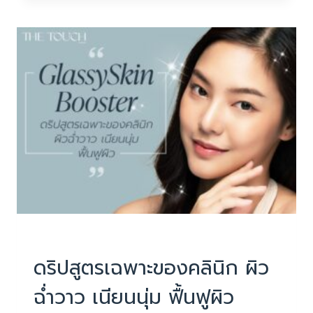
ตับ
REVIEW
ดริปสูตรเฉพาะของคลินิก ผิว
ฉ่ำวาว เนียนนุ่ม ฟื้นฟูผิว