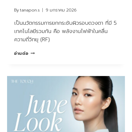
By
tanapon.s
9 มกราคม 2026
เป็นนวัตกรรมการยกกระชับผิวรอบดวงตา ที่มี 5
เทคโนโลยีรวมกัน คือ พลังงานไฟฟ้าในคลื่น
ความถี่วิทยุ (RF)
ยก
อ่านต่อ
กระชับ
ผิว
รอบ
ดวงตา
ลด
ความ
หย่อน
คล้อย