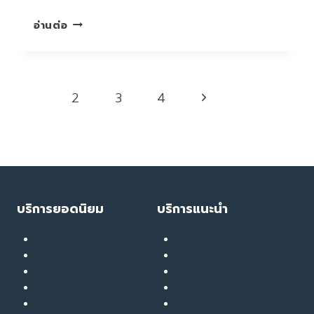
ลด
อ่านต่อ
รอย
หมอง
คล้ำ
คืน
Page
Next
1
2
3
4
ความ
navigation
สดใส
Page
ให้
ดวงตา
บริการยอดนิยม
บริการแนะนำ
เลเซอร์ ทรีทเมนท์
Soft Thermage
ลดน้ำหนัก
RF Eye Lifting
เมโส
UPL Laser
รักษาสิว
GlassyGlow Infusion
ฉีดฟิลเลอร์
GlassySkin Booster