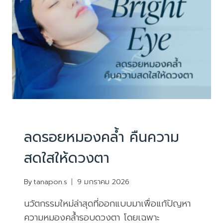
ยิ่ง
เด็ก…
โดย
ไม่
ต้อง
ย้อน
เวลา
บริการ
|
ยกกระชับหน้า ไม่ผ่าตัด
ลดรอยหมองคล้ำ คืนความ
สดใสให้ดวงตา
By
tanapon.s
9 มกราคม 2026
นวัตกรรมใหม่ล่าสุดที่ออกแบบมาเพื่อแก้ปัญหา
ความหมองคล้ำรอบดวงตา โดยเฉพาะ