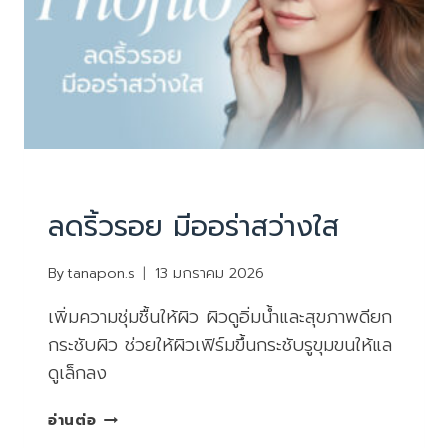
บริการ
|
ยกกระชับหน้า ไม่ผ่าตัด
ลดริ้วรอย มีออร่าสว่างใส
By
tanapon.s
13 มกราคม 2026
เพิ่มความชุ่มชื้นให้ผิว ผิวดูอิ่มน้ำและสุขภาพดียก
กระชับผิว ช่วยให้ผิวเฟิร์มขึ้นกระชับรูขุมขนให้แล
ดูเล็กลง
ลด
อ่านต่อ
ริ้ว