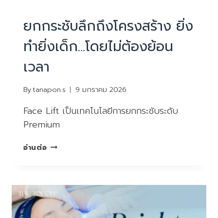
บริการ
|
ยกกระชับหน้า ไม่ผ่าตัด
ยกกระชับลึกถึงโครงสร้าง ยิ่ง
ทำยิ่งเด็ก…โดยไม่ต้องย้อน
เวลา
By
tanapon.s
9 มกราคม 2026
Face Lift เป็นเทคโนโลยีการยกกระชับระดับ
Premium
ยก
อ่านต่อ
กระชับ
ลึก
ถึง
โครงสร้าง
ยิ่ง
ทำ