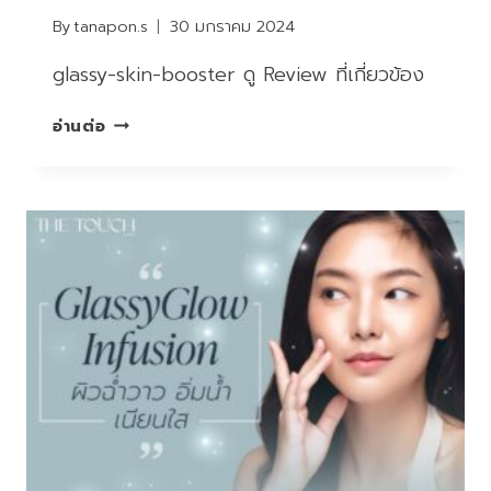
By
tanapon.s
30 มกราคม 2024
glassy-skin-booster ดู Review ที่เกี่ยวข้อง
ดริป
อ่านต่อ
สูตร
เฉพาะ
ของ
คลินิก
ผิว
ฉ่ำ
วาว
เนียน
นุ่ม
ฟื้นฟู
ผิว