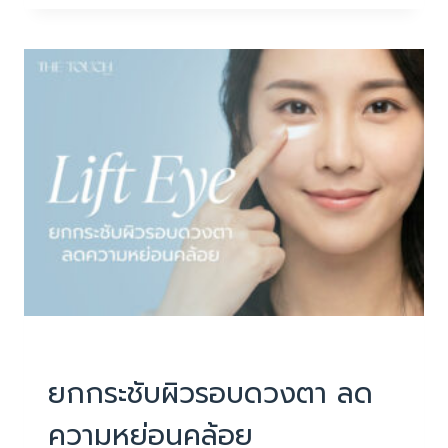
รอย
มี
ออ
ร่า
สว่าง
ใส
บริการ
|
ยกกระชับหน้า ไม่ผ่าตัด
ยกกระชับผิวรอบดวงตา ลด
ความหย่อนคล้อย