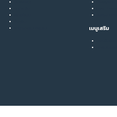
ฉีดฟิลเลอร์
GlassySkin
ยกกระชับ
Liver Ther
สลายไขมัน
สมัครงานกับ
ฟื้นฟูผิว
เมนูเสริม
รักษารอยสิว หลุมสิว
เสียงยืนยันจ
คอลแลบบอเร