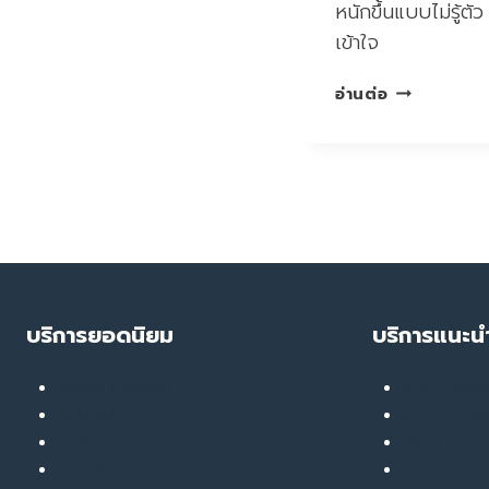
หนักขึ้นแบบไม่รู้ตั
เข้าใจ
น้ำ
อ่านต่อ
หนัก
ขึ้น
เพราะ
กิน
หรือ
เพราะ
“กิน
ไม่
หยุด”
บริการยอดนิยม
บริการแนะน
กัน
แน่
เลเซอร์ ทรีทเมนท์
Soft Ther
ลดน้ำหนัก
RF Eye Lift
เมโส
UPL Laser
รักษาสิว
GlassyGlow 