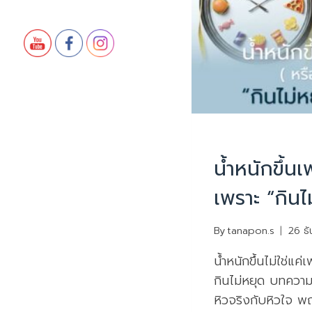
บทความน่ารู้
น้ำหนักขึ้นเ
เพราะ “กินไ
By
tanapon.s
26 ธ
น้ำหนักขึ้นไม่ใช่แค
กินไม่หยุด บทความ
หิวจริงกับหิวใจ พฤ