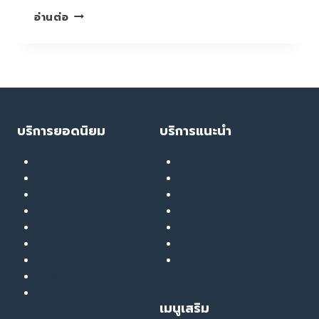
น้ำ
อ่านต่อ
หนัก
ขึ้น
เพราะ
กิน
หรือ
เพราะ
“กิน
บริการยอดนิยม
บริการแนะนำ
ไม่
หยุด”
เลเซอร์ ทรีทเมนท์
Soft Thermage
กัน
ลดน้ำหนัก
RF Eye Lifting
แน่
เมโส
UPL Laser
รักษาสิว
GlassyGlow Infusion
ฉีดฟิลเลอร์
GlassySkin Booster
ยกกระชับ
Liver Therapy
สลายไขมัน
สมัครงานกับ The Touch
ฟื้นฟูผิว
Clinic
รักษารอยสิว หลุมสิว
เมนูเสริม