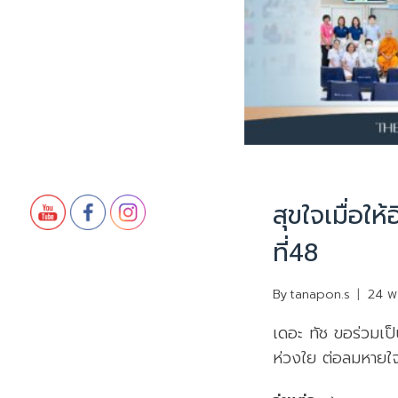
UNCATEGORIZED
สุขใจเมื่อให้อ
ที่48
By
tanapon.s
24 พ
เดอะ ทัช ขอร่วมเป็
ห่วงใย ต่อลมหายใ
สุขใจ