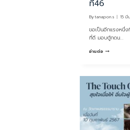
ที่46
By
tanapon.s
15 ม
ขอเป็นอีกแรงหนึ่งท
ที่ดี มอบตู้กดน…
สุขใจ
อ่านต่อ
เมื่อ
ให้
อิ่มใจ
ผู้รับ
ครั้ง
ที่46