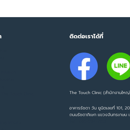
ครั้ง
ที่30
ำ
ติดต่อเราได้ที่
mage
ing
Infusion
 Booster
apy
The Touch Clinic (สำนักงานใหญ่
 The Touch Clinic
อาคารรัชดา วัน ยูนิตเลขที่ 101, 201
ถนนรัชดาภิเษก แขวงจันทรเกษม 
Tel : 065-594-7153
ากลูกค้าจริง
ชั่น