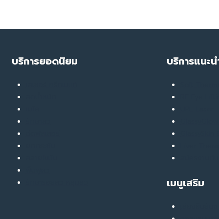
ครั้ง
ที่44
บริการยอดนิยม
บริการแนะน
เลเซอร์ ทรีทเมนท์
Soft Ther
ลดน้ำหนัก
RF Eye Lift
เมโส
UPL Laser
รักษาสิว
GlassyGlow 
ฉีดฟิลเลอร์
GlassySkin
ยกกระชับ
Liver Ther
สลายไขมัน
สมัครงานกับ
ฟื้นฟูผิว
เมนูเสริม
รักษารอยสิว หลุมสิว
เสียงยืนยันจ
คอลแลบบอเร