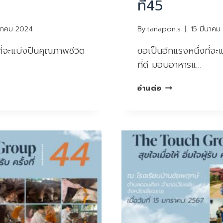
ที่45
ีนาคม 2024
By
tanapon.s
15 มีนาคม
ี่จะแบ่งปันคุณภาพชีวิต
ขอเป็นอีกแรงหนึ่งที่จะ
ที่ดี มอบอาหารแ…
สุขใจ
อ่านต่อ
เมื่อ
ให้
อิ่มใจ
ผู้รับ
ครั้ง
ที่45