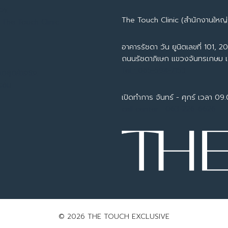
apy
The Touch Clinic (สำนักงานใหญ่
 The Touch Clinic
อาคารรัชดา วัน ยูนิตเลขที่ 101, 201
ถนนรัชดาภิเษก แขวงจันทรเกษม 
Tel : 065-594-7153
ากลูกค้าจริง
ชั่น
เปิดทำการ จันทร์ - ศุกร์ เวลา 09
call center : 063-226-6626
© 2026 THE TOUCH EXCLUSIVE