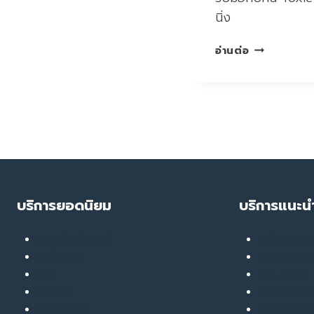
นิ่ง
ทำความ
อ่านต่อ
รู้จัก
กับ
YELLOW
ROCK
เทคนิค
รับมือ
กับ
คน
TOXIC
บริการยอดนิยม
บริการแนะน
เลเซอร์ ทรีทเมนท์
Soft Ther
ลดน้ำหนัก
RF Eye Lift
เมโส
UPL Laser
รักษาสิว
GlassyGlow 
ฉีดฟิลเลอร์
GlassySkin