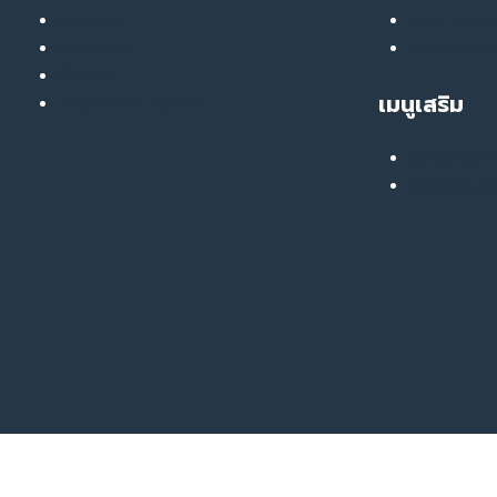
ยกกระชับ
Liver Ther
สลายไขมัน
สมัครงานกับ
ฟื้นฟูผิว
เมนูเสริม
รักษารอยสิว หลุมสิว
เสียงยืนยันจ
คอลแลบบอเร