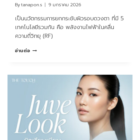
By
tanapon.s
9 มกราคม 2026
เป็นนวัตกรรมการยกกระชับผิวรอบดวงตา ที่มี 5
เทคโนโลยีรวมกัน คือ พลังงานไฟฟ้าในคลื่น
ความถี่วิทยุ (RF)
ยก
อ่านต่อ
กระชับ
ผิว
รอบ
ดวงตา
ลด
ความ
หย่อน
คล้อย