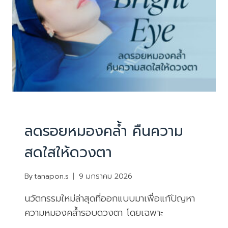
เด็ก…
โดย
ไม่
ต้อง
ย้อน
เวลา
บริการ
|
ยกกระชับหน้า ไม่ผ่าตัด
ลดรอยหมองคล้ำ คืนความ
สดใสให้ดวงตา
By
tanapon.s
9 มกราคม 2026
นวัตกรรมใหม่ล่าสุดที่ออกแบบมาเพื่อแก้ปัญหา
ความหมองคล้ำรอบดวงตา โดยเฉพาะ