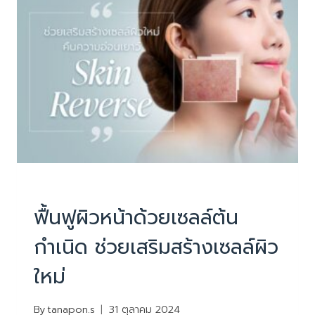
กับ
ผิว
โดย
ทำให้
ผิว
แน่น
อิ่ม
ฟู
บริการ
|
ยกกระชับหน้า ไม่ผ่าตัด
ฟื้นฟูผิวหน้าด้วยเซลล์ต้น
กำเนิด ช่วยเสริมสร้างเซลล์ผิว
ใหม่
By
tanapon.s
31 ตุลาคม 2024