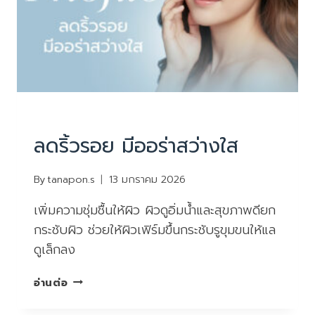
บริการ
|
ยกกระชับหน้า ไม่ผ่าตัด
ลดริ้วรอย มีออร่าสว่างใส
By
tanapon.s
13 มกราคม 2026
เพิ่มความชุ่มชื้นให้ผิว ผิวดูอิ่มน้ำและสุขภาพดียก
กระชับผิว ช่วยให้ผิวเฟิร์มขึ้นกระชับรูขุมขนให้แล
ดูเล็กลง
ลด
อ่านต่อ
ริ้ว
รอย