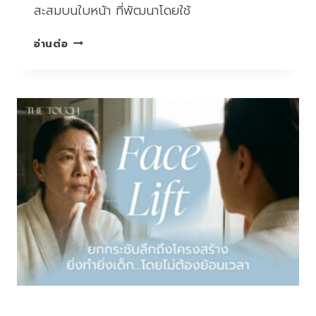
สะสมบนใบหน้า ที่พัฒนาโดยใช้
ยก
อ่านต่อ
กระชับ
หน้า
ล็อก
ผิว
ผิว
แน่น
ฟู
บริการ
|
ยกกระชับหน้า ไม่ผ่าตัด