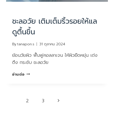
บริการ
|
ยกกระชับหน้า ไม่ผ่าตัด
ชะลอวัย เติมเต็มริ้วรอยให้แล
ดูตื้นขึ้น
By
tanapon.s
31 ตุลาคม 2024
ย้อนวัยผิว ฟื้นฟูคอลลาเจน ให้ผิวยืดหยุ่น เต่ง
ตึง กระชับ ชะลอวัย
ชะลอ
อ่านต่อ
วัย
เติม
เต็ม
ริ้ว
Page
Next
1
2
3
รอย
navigation
ให้
Page
แล