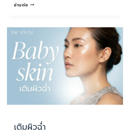
ลด
อ่านต่อ
รอย
หมอง
คล้ำ
คืน
ความ
สดใส
ให้
ดวงตา
บริการ
|
ยกกระชับหน้า ไม่ผ่าตัด
เติมผิวฉ่ำ