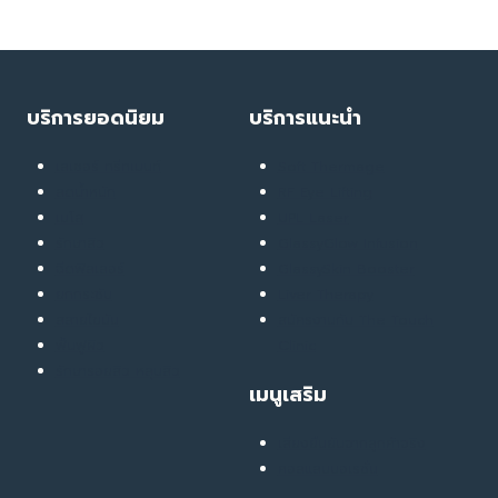
ดู
ตื้น
ขึ้น
บริการยอดนิยม
บริการแนะนำ
เลเซอร์ ทรีทเมนท์
Soft Thermage
ลดน้ำหนัก
RF Eye Lifting
เมโส
UPL Laser
รักษาสิว
GlassyGlow Infusion
ฉีดฟิลเลอร์
GlassySkin Booster
ยกกระชับ
Liver Therapy
สลายไขมัน
สมัครงานกับ The Touch
ฟื้นฟูผิว
Clinic
รักษารอยสิว หลุมสิว
เมนูเสริม
เสียงยืนยันจากลูกค้าจริง
คอลแลบบอเรชั่น