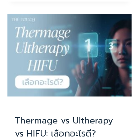
ถุง
ใต้
ตา
ใต้
ตา
คล้ำ
ทำ
RF
และ
HIFU
ร่วม
กัน
ได้
ไหม?
บทความน่ารู้
Thermage vs Ultherapy
vs HIFU: เลือกอะไรดี?