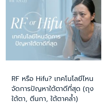
ตา
และ
รอย
ตีนกา:
คู่มือ
คน
มี
ริ้ว
รอย
บทความน่ารู้
RF หรือ Hifu? เทคโนโลยีไหน
จัดการปัญหาใต้ตาดีที่สุด (ถุง
ใต้ตา, ตีนกา, ใต้ตาคล้ำ)