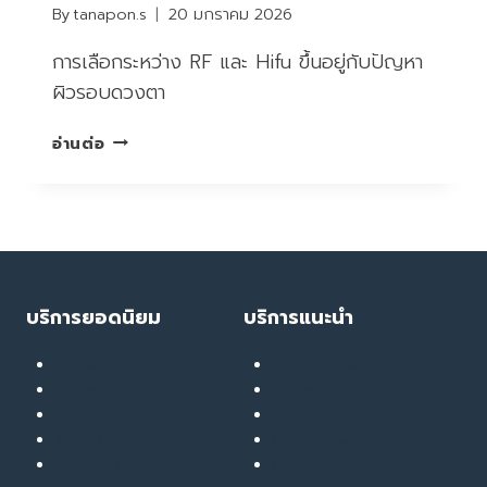
By
tanapon.s
20 มกราคม 2026
การเลือกระหว่าง RF และ Hifu ขึ้นอยู่กับปัญหา
ผิวรอบดวงตา
RF
อ่านต่อ
หรือ
HIFU?
เทคโนโลยี
ไหน
จัดการ
ปัญหา
ใต้
บริการยอดนิยม
บริการแนะนำ
ตา
ดี
เลเซอร์ ทรีทเมนท์
Soft Thermage
ที่สุด
ลดน้ำหนัก
RF Eye Lifting
(ถุง
เมโส
UPL Laser
ใต้
รักษาสิว
GlassyGlow Infusion
ตา,
ฉีดฟิลเลอร์
GlassySkin Booster