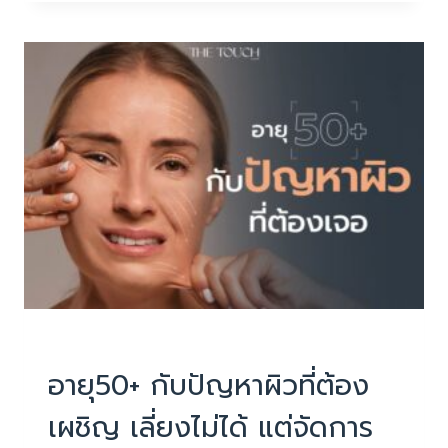
บอก
เล่า
เรื่อง
ราว
ของ
เวลา
แต่
คุณ
สามารถ
เขียน
เรื่อง
ราว
ใหม่
บทความน่ารู้
อายุ50+ กับปัญหาผิวที่ต้อง
เผชิญ เลี่ยงไม่ได้ แต่จัดการ