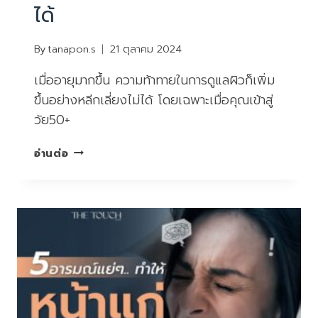
ได้
By
tanapon.s
21 ตุลาคม 2024
เมื่ออายุมากขึ้น ความท้าทายในการดูแลผิวก็เพิ่ม
ขึ้นอย่างหลีกเลี่ยงไม่ได้ โดยเฉพาะเมื่อคุณเข้าสู่
วัย50+
อายุ50+
อ่านต่อ
กับ
ปัญหา
ผิว
ที่
ต้อง
เผชิญ
เลี่ยง
ไม่
ได้
แต่