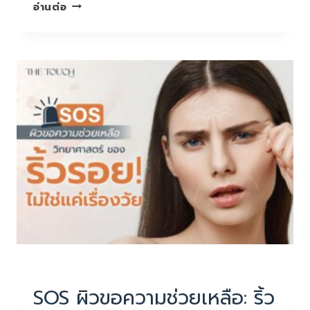
ผิว
อ่านต่อ
เหี่ยว
จน
ใคร
ๆ
ทัก…
สัญญาณ
อันตราย
ที่
ไม่
ควร
มอง
ข้าม
บทความน่ารู้
SOS ผิวขอความช่วยเหลือ: ริ้ว