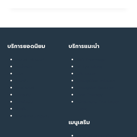
สงสัย
ไหม?
ทำไม
ถึง
ดูแล
ผิว
หน้า
บริการยอดนิยม
บริการแนะนำ
ดี
แต่
เลเซอร์ ทรีทเมนท์
Soft Thermage
ผิว
ลดน้ำหนัก
RF Eye Lifting
ยัง
เมโส
UPL Laser
คง
รักษาสิว
GlassyGlow Infusion
ดู
ฉีดฟิลเลอร์
GlassySkin Booster
แก่
ยกกระชับ
Liver Therapy
ลง
สลายไขมัน
สมัครงานกับ The Touch
โดย
ฟื้นฟูผิว
Clinic
ไม่รู้
รักษารอยสิว หลุมสิว
เมนูเสริม
ตัว?
เสียงยืนยันจากลูกค้าจริง