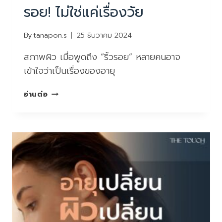
รอย! ไม่ใช่แค่เรื่องวัย
By
tanapon.s
25 ธันวาคม 2024
สภาพผิว เมื่อพูดถึง “ริ้วรอย” หลายคนอาจ
เข้าใจว่าเป็นเรื่องของอายุ
SOS
อ่านต่อ
ผิว
ขอ
ความ
ช่วย
เหลือ:
ริ้ว
รอย!
ไม่ใช่
แค่
เรื่อง
วัย