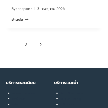
By
tanapon.s
3 กรกฎาคม 2026
REVIEW
อ่านต่อ
IV
BRAIN
BOOSTER
Page
Next
1
2
navigation
Page
บริการยอดนิยม
บริการแนะนำ
เลเซอร์ ทรีทเมนท์
Soft Thermage
ลดน้ำหนัก
RF Eye Lifting
เมโส
UPL Laser