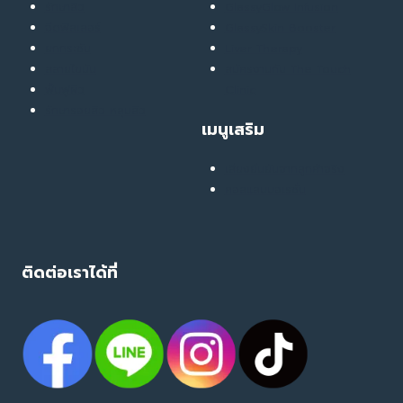
รักษาสิว
GlassyGlow Infusion
ฉีดฟิลเลอร์
GlassySkin Booster
ยกกระชับ
Liver Therapy
สลายไขมัน
สมัครงานกับ The Touch
ฟื้นฟูผิว
Clinic
รักษารอยสิว หลุมสิว
เมนูเสริม
เสียงยืนยันจากลูกค้าจริง
คอลแลบบอเรชั่น
ติดต่อเราได้ที่