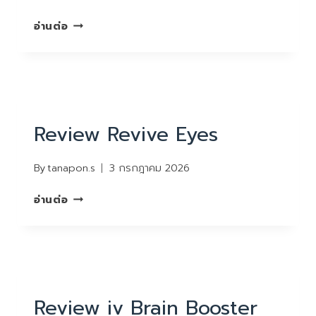
REVIEW
อ่านต่อ
SKINREVERSE
REVIEW
Review Revive Eyes
By
tanapon.s
3 กรกฎาคม 2026
REVIEW
อ่านต่อ
REVIVE
EYES
REVIEW
Review iv Brain Booster