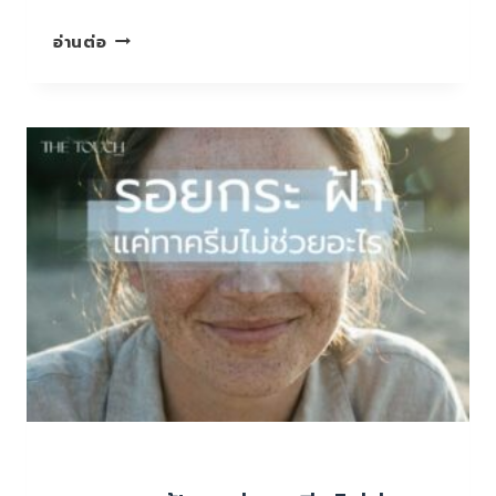
หมู
อ่านต่อ
กระทะ
“รังสี
ความ
ร้อน”
ที่
ร้ายก
ว่า
แดด?
ทำไม
กิน
ใกล้
เตา
แล้ว
ฝ้า
มา
แน่!
บทความน่ารู้