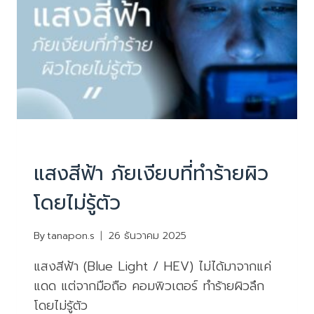
เพราะ
รอย
ผิว
ไม่
ได้
เหมือน
กัน
บทความน่ารู้
แสงสีฟ้า ภัยเงียบที่ทำร้ายผิว
โดยไม่รู้ตัว
By
tanapon.s
26 ธันวาคม 2025
แสงสีฟ้า (Blue Light / HEV) ไม่ได้มาจากแค่
แดด แต่จากมือถือ คอมพิวเตอร์ ทำร้ายผิวลึก
โดยไม่รู้ตัว