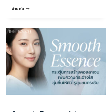
แสง
อ่านต่อ
สี
ฟ้า
ภัย
เงียบ
ที่
ทำร้าย
ผิว
โดย
ไม่รู้
ตัว
หน้าใส ไร้สิว ลดริ้วรอย
|
โปรแกรมพรีเมี่ยม บำรุงล้ำลึก