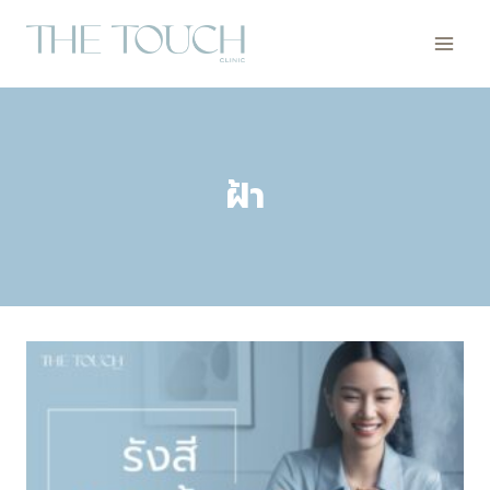
Skip
to
content
ฝ้า