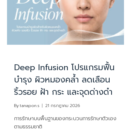
และ
กระจ่าง
ใส
หน้าใส ไร้สิว ลดริ้วรอย
|
โปรแกรมพรีเมี่ยม บำรุงล้ำลึก
Deep Infusion โปรแกรมฟื้น
บำรุง ผิวหมองคล้ำ ลดเลือน
ริ้วรอย ฝ้า กระ และจุดด่างดำ
By
tanapon.s
21 กรกฎาคม 2026
การรักษาบนพื้นฐานของกระบวนการรักษาตัวเอง
ตามธรรมชาติ