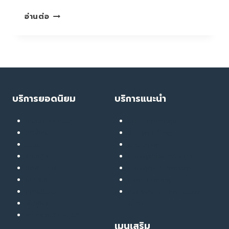
DEEP
อ่านต่อ
INFUSION
โปรแกรม
ฟื้น
บำรุง
ผิว
หมอง
คล้ำ
บริการยอดนิยม
บริการแนะนำ
ลด
เลือน
เลเซอร์ ทรีทเมนท์
Soft Thermage
ริ้ว
ลดน้ำหนัก
RF Eye Lifting
รอย
เมโส
UPL Laser
ฝ้า
รักษาสิว
GlassyGlow Infusion
กระ
ฉีดฟิลเลอร์
GlassySkin Booster
และ
ยกกระชับ
Liver Therapy
จุด
สลายไขมัน
สมัครงานกับ The Touch
ด่าง
ฟื้นฟูผิว
Clinic
ดำ
รักษารอยสิว หลุมสิว
เมนูเสริม