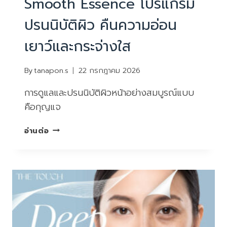
Smooth Essence โปรแกรม
ปรนนิบัติผิว คืนความอ่อน
เยาว์และกระจ่างใส
By
tanapon.s
22 กรกฎาคม 2026
การดูแลและปรนนิบัติผิวหน้าอย่างสมบูรณ์แบบ
คือกุญแจ
SMOOTH
อ่านต่อ
ESSENCE
โปรแกรม
ปรนนิบัติ
ผิว
คืน
ความ
อ่อน
เยาว์