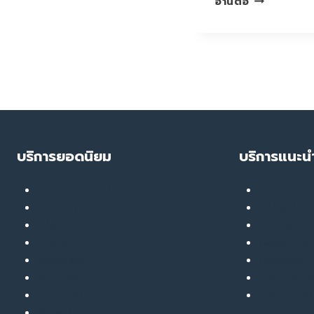
อ่านต่อ
ด้วย…
อาการ
ปวด
หลัง
:
รวม
คำถาม
ที่
ไม่มี
บริการยอดนิยม
บริการแนะน
ใคร
ตอบ
เลเซอร์ ทรีทเมนท์
Soft Ther
ลดน้ำหนัก
RF Eye Lift
เมโส
UPL Laser
รักษาสิว
GlassyGlow 
ฉีดฟิลเลอร์
GlassySkin
ยกกระชับ
Liver Ther
สลายไขมัน
สมัครงานกับ
ฟื้นฟูผิว