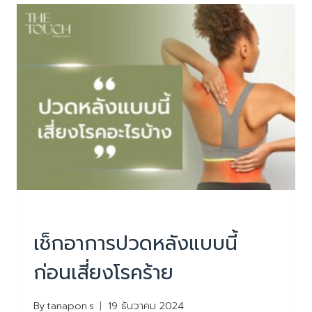
ต้อง
จัด
อาหาร
แบบ
นี้
PHYSIOTHERAPY
|
บทความน่ารู้
เช็กอาการปวดหลังแบบนี้
ก่อนเสี่ยงโรคร้าย
By
tanapon.s
19 ธันวาคม 2024