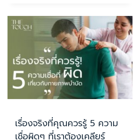
วน!
5โรค
ตา
ที่
ผู้
สูง
อายุ
ต้อง
ระวัง
ตา
เป็น
หน้าต่าง
ของ
หัวใจ
แต่
PHYSIOTHERAPY
|
บทความน่ารู้
ถ้า
สุขภาพ
เรื่องจริงที่คุณควรรู้ 5 ความ
ตา
เชื่อผิดๆ ที่เราต้องเคลียร์
แย่