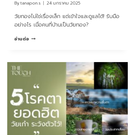
อะไร
By
tanapon.s
24 มกราคม 2025
บ้าง?
วัยทองไม่ใช่เรื่องเล็ก แต่เข้าใจและดูแลได้! รับมือ
อย่างไร เมื่อคนที่บ้านเป็นวัยทอง?
วัย
อ่านต่อ
ทอง
ไม่ใช่
เรื่อง
เล็ก
แต่
เข้าใจ
และ
ดูแล
ได้