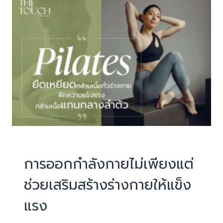
แรง
อาจ
ไม่ใช่
แค่
เรื่อง
ช่อง
ปาก
PHYSIOTHERAPY
|
บทความน่ารู้
การออกกำลังกายไม่เพียงแต่
ช่วยเสริมสร้างร่างกายให้แข็ง
แรง