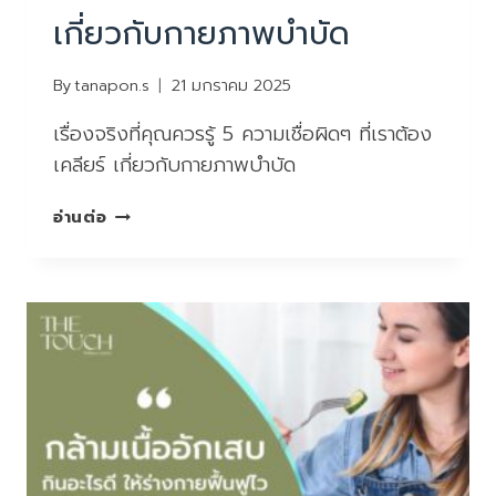
ชีวิต
เกี่ยวกับกายภาพบำบัด
ก็
พัง
ได้!
By
tanapon.s
21 มกราคม 2025
เรื่องจริงที่คุณควรรู้ 5 ความเชื่อผิดๆ ที่เราต้อง
เคลียร์ เกี่ยวกับกายภาพบำบัด
เรื่อง
อ่านต่อ
จริง
ที่
คุณ
ควร
รู้
5
ความ
เชื่อ
ผิดๆ
ที่
เรา