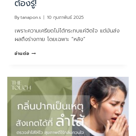
ต้องรู้!
By
tanapon.s
10 กุมภาพันธ์ 2025
เพราะความเครียดไม่ได้กระทบแค่จิตใจ แต่มันส่ง
ผลถึงร่างกาย โดยเฉพาะ “หลัง”
ปวด
อ่านต่อ
หลัง
เพราะ
เครียด?
วัย
รุ่น
ต้อง
รู้!