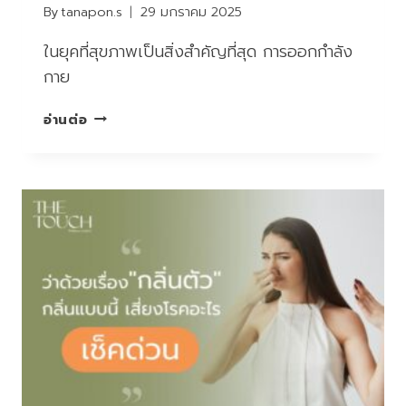
By
tanapon.s
29 มกราคม 2025
ในยุคที่สุขภาพเป็นสิ่งสำคัญที่สุด การออกกำลัง
กาย
การ
อ่านต่อ
ออก
กำลัง
กาย
ไม่
เพียง
แต่
ช่วย
เสริม
สร้าง
ร่างกาย
ให้
แข็ง
แรง