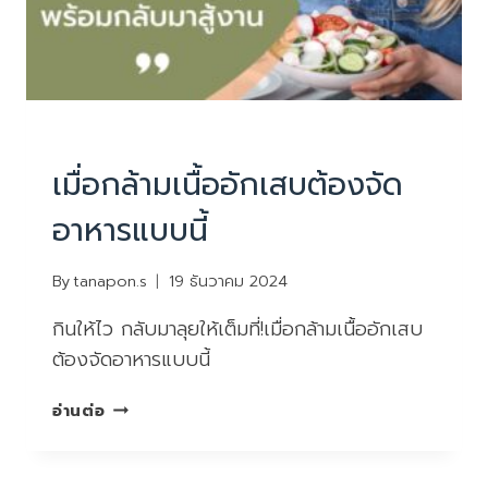
ต้อง
เคลียร์
เกี่ยว
กับ
กายภาพบำบัด
PHYSIOTHERAPY
|
บทความน่ารู้
เมื่อกล้ามเนื้ออักเสบต้องจัด
อาหารแบบนี้
By
tanapon.s
19 ธันวาคม 2024
กินให้ไว กลับมาลุยให้เต็มที่!เมื่อกล้ามเนื้ออักเสบ
ต้องจัดอาหารแบบนี้
เมื่อ
อ่านต่อ
กล้าม
เนื้อ
อักเสบ