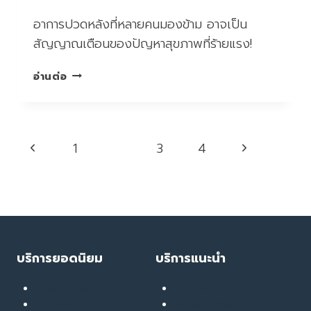
อาการปวดหลังที่หลายคนมองข้าม อาจเป็น
สัญญาณเตือนของปัญหาสุขภาพที่ร้ายแรง!
เช็
อ่านต่อ
กอา
การ
ปวด
หลัง
Page
Previous
Next
1
2
3
4
แบบ
navigation
นี้
Page
Page
ก่อน
เสี่ยง
โรค
ร้าย
บริการยอดนิยม
บริการแนะนำ
เลเซอร์ ทรีทเมนท์
Soft Thermage
ลดน้ำหนัก
RF Eye Lifting