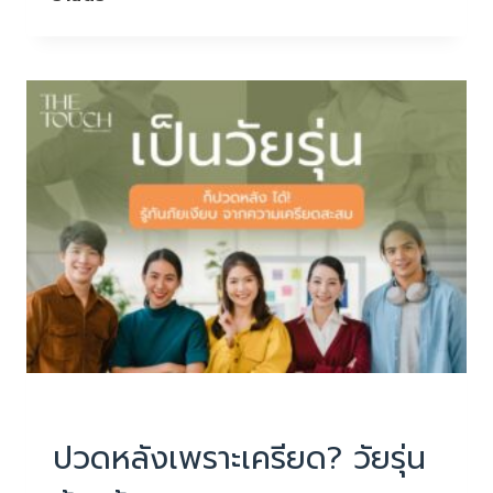
ชีวิต
คือ
สัจธรรม
เกิด
แก่
เจ็บ…
หลัง
จึง
เป็น
เรื่อง
ธรรมดา
PHYSIOTHERAPY
|
บทความน่ารู้
ปวดหลังเพราะเครียด? วัยรุ่น