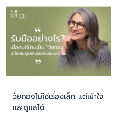
กลิ่น
ตัว
ที่
ผิด
ปกติ
อาจ
เป็น
สัญญาณ
เตือน
จาก
ร่างกาย
เช็
กด่
วน!
PHYSIOTHERAPY
|
บทความน่ารู้
กลิ่น
แบบ
วัยทองไม่ใช่เรื่องเล็ก แต่เข้าใจ
ไหน
และดูแลได้
เสี่ยง
โรค