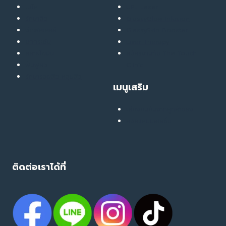
เมโส
UPL Laser
รักษาสิว
GlassyGlow Infusion
ฉีดฟิลเลอร์
GlassySkin Booster
ยกกระชับ
Liver Therapy
สลายไขมัน
สมัครงานกับ The Touch
ฟื้นฟูผิว
Clinic
รักษารอยสิว หลุมสิว
เมนูเสริม
เสียงยืนยันจากลูกค้าจริง
คอลแลบบอเรชั่น
ติดต่อเราได้ที่