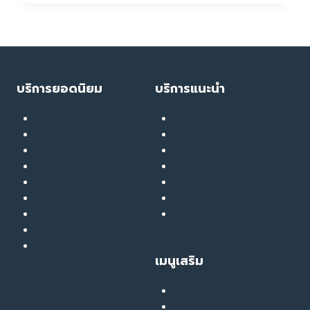
OF
THE
YEAR
AWARDS
2023
บริการยอดนิยม
บริการแนะนำ
เลเซอร์ ทรีทเมนท์
Soft Thermage
ลดน้ำหนัก
RF Eye Lifting
เมโส
UPL Laser
รักษาสิว
GlassyGlow Infusion
ฉีดฟิลเลอร์
GlassySkin Booster
ยกกระชับ
Liver Therapy
สลายไขมัน
สมัครงานกับ The Touch
ฟื้นฟูผิว
Clinic
รักษารอยสิว หลุมสิว
เมนูเสริม
เสียงยืนยันจากลูกค้าจริง
คอลแลบบอเรชั่น