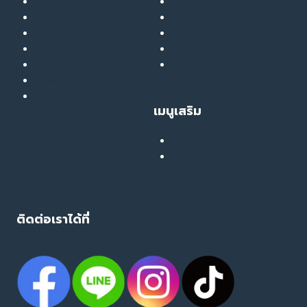
เมโส
UPL Laser
รักษาสิว
GlassyGlow Infusion
ฉีดฟิลเลอร์
GlassySkin Booster
ยกกระชับ
Liver Therapy
สลายไขมัน
สมัครงานกับ The Touch
ฟื้นฟูผิว
Clinic
รักษารอยสิว หลุมสิว
เมนูเสริม
เสียงยืนยันจากลูกค้าจริง
คอลแลบบอเรชั่น
ติดต่อเราได้ที่