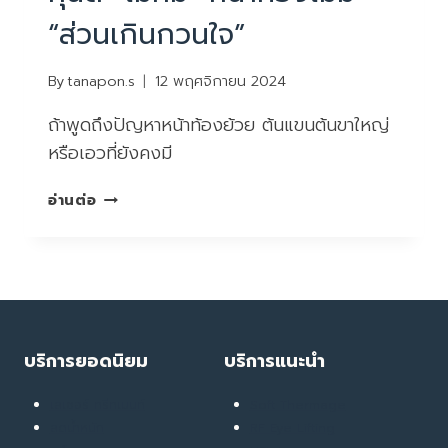
“ส่วนเกินกวนใจ”
By
tanapon.s
12 พฤศจิกายน 2024
ถ้าพูดถึงปัญหาหน้าท้องย้วย ต้นแขนต้นขาใหญ่
หรือเอวที่ยังคงมี
หุ่น
อ่านต่อ
ดี
“ไม่
หมี”
หน้า
ท้อง
ไม่มี
“ส่วน
บริการยอดนิยม
บริการแนะนำ
เกิน
กวน
เลเซอร์ ทรีทเมนท์
Soft Thermage
ใจ”
ลดน้ำหนัก
RF Eye Lifting