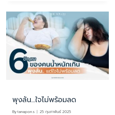
ดื้อ
ด้าน
=
สัญญาณ
เตือน
บทความน่ารู้
พุงล้น…ใจไม่พร้อมลด
By
tanapon.s
25 กุมภาพันธ์ 2025