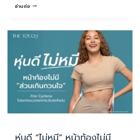
เมื่อ
อ่านต่อ
อายุ
เพิ่ม
ขึ้น…
หลาย
คน
เริ่ม
พบ
กับ
ปัญหา
ที่
ไม่
คาด
คิด
บทความน่ารู้
หุ่นดี “ไม่หมี” หน้าท้องไม่มี