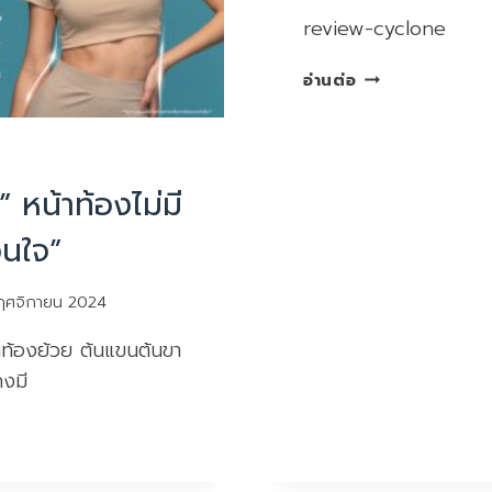
ไม่
review-cyclone
คาด
คิด
REVIEW
อ่านต่อ
CYCLONE
ี” หน้าท้องไม่มี
วนใจ”
ฤศจิกายน 2024
าท้องย้วย ต้นแขนต้นขา
คงมี