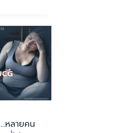
ขึ้น…หลายคน