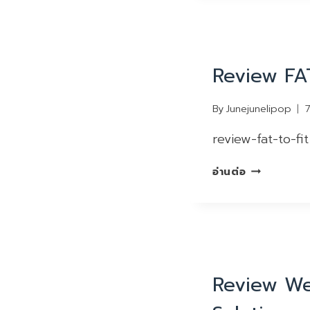
หมี”
หน้า
ท้อง
REVIEW
ไม่มี
Review FA
“ส่วน
เกิน
กวน
By
Junejunelipop
ใจ”
review-fat-to-fit
REVIEW
อ่านต่อ
FAT
TO
FIT
REVIEW
Review We