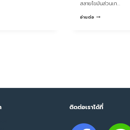
สลายไขมันส่วนเก…
WEIGHT
อ่านต่อ
SOLUTION
ลด
น้ํา
หนัก
t
กระชับ
สัดส่วน
e
เห็น
ผลดี
ลด
เร็ว
ลงไว
5
กก.
ำ
ติดต่อเราได้ที่
ใน
1
mage
เดือน
ing