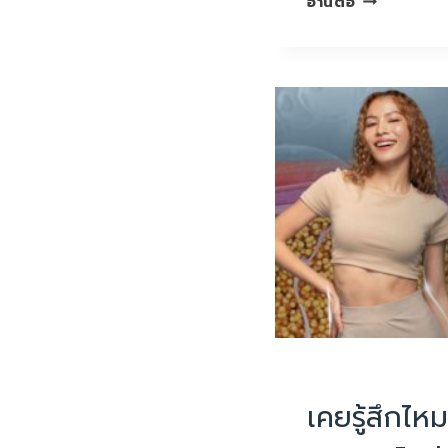
อ่านต่อ
เกิน
ดื้อ
ด้าน
=
สัญญาณ
เตือน
บทความน่ารู้
เคยรู้สึกไหม