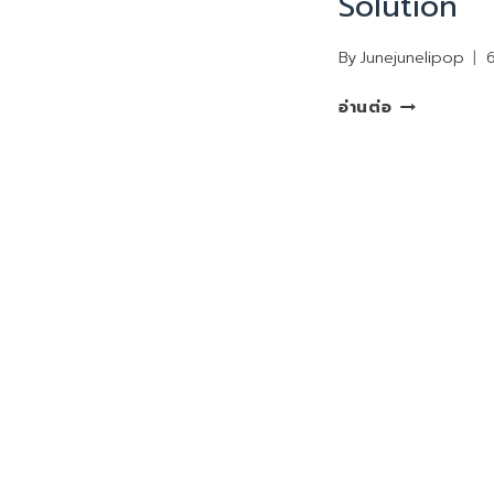
Solution
By
Junejunelipop
REVIEW
อ่านต่อ
WEIGHT
SOLUTION