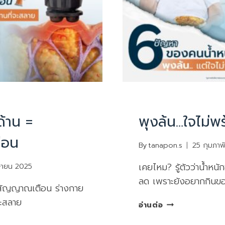
บทความน่ารู้
ด้าน =
พุงล้น…ใจไม่พ
ือน
By
tanapon.s
25 กุมภาพ
เคยไหม? รู้ตัวว่าน้ำหนัก
ษายน 2025
ลด เพราะยังอยากกินข
= สัญญาณเตือน ร่างกาย
จะสลาย
พุง
อ่านต่อ
ล้น…