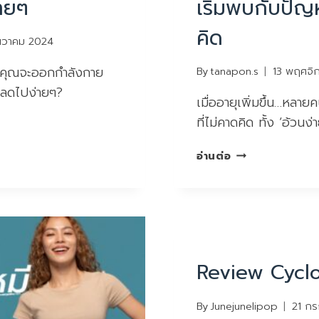
ายๆ
เริ่มพบกับปัญห
คิด
ันวาคม 2024
ว่าคุณจะออกกำลังกาย
By
tanapon.s
13 พฤศจิ
มลดไปง่ายๆ?
เมื่ออายุเพิ่มขึ้น…หลา
ที่ไม่คาดคิด ทั้ง ‘อ้วน
เมื่อ
อ่านต่อ
อายุ
เพิ่ม
ขึ้น…
หลาย
คน
REVIEW
เริ่ม
Review Cycl
พบ
กับ
ปัญหา
By
Junejunelipop
21 ก
ที่