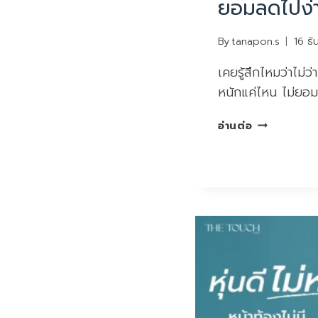
ยอมลดไปง่
By
tanapon.s
16 ธ
เคยรู้สึกไหมว่าไม่
หนักแค่ไหน ไม่ยอ
เคย
อ่านต่อ
รู้สึก
ไหม
ว่า
ไม่
ว่า
คุณ
จะ/
ยอม
ลด
ไป
ง่ายๆ