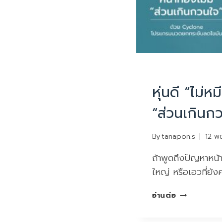
บทความน่ารู้
หุ่นดี “ไม่หม
“ส่วนเกินก
By
tanapon.s
12 พ
ถ้าพูดถึงปัญหาหน้
ใหญ่ หรือเอวที่ยัง
หุ่น
อ่านต่อ
ดี
“ไม่