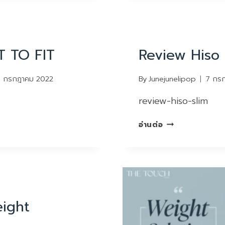
REVIEW
T TO FIT
Review Hiso 
7 กรกฎาคม 2022
By
Junejunelipop
7 กร
review-hiso-slim
REVIEW
อ่านต่อ
HISO
SLIM
ight