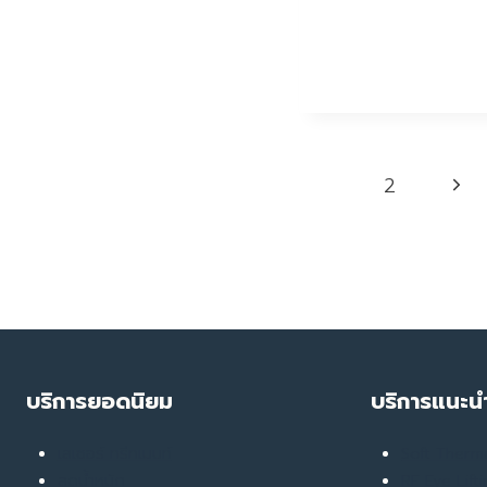
Page
Nex
1
2
navigation
Pag
บริการยอดนิยม
บริการแนะน
เลเซอร์ ทรีทเมนท์
Soft Ther
ลดน้ำหนัก
RF Eye Lift