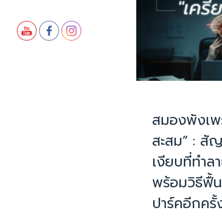
PHYSIOTHERAPY
|
สมองพังเพร
สะสม” : ส
เงียบที่ทำล
พร้อมวิธีฟื้
ปาร์คอีกครั้