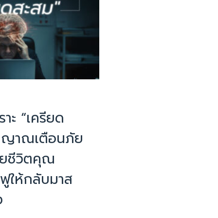
บทความน่ารู้
าะ “เครียด
ัญญาณเตือนภัย
ายชีวิตคุณ
นฟูให้กลับมาส
ง