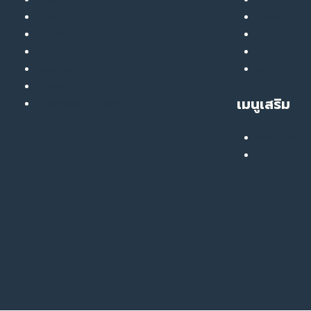
วิธี
รักษาสิว
GlassyGlow 
ฟื้นฟู
ฉีดฟิลเลอร์
GlassySkin
ให้
ยกกระชับ
Liver Ther
กลับ
สลายไขมัน
สมัครงานกับ
มาส
ฟื้นฟูผิว
ปาร์ค
เมนูเสริม
รักษารอยสิว หลุมสิว
อีก
ครั้ง
เสียงยืนยันจ
คอลแลบบอเร