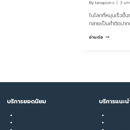
By
tanapon.s
3 มก
ในโลกที่หมุนเร็วขึ้น
กลายเป็นคำติดปากท
สมอง
อ่านต่อ
พัง
เพราะ
“เครียด
สะสม”
:
สัญญาณ
เตือน
ภัย
เงียบ
บริการยอดนิยม
บริการแนะน
ที่
ทำลาย
เลเซอร์ ทรีทเมนท์
Soft Ther
ชีวิต
ลดน้ำหนัก
คุณ
RF Eye Lift
พร้อม
เมโส
UPL Laser