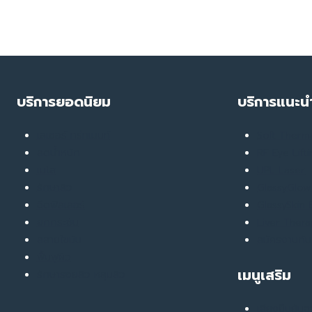
ช่อง
คลอด
ไม่
ต้อง
ผ่าตัด
บริการยอดนิยม
บริการแนะน
เลเซอร์ ทรีทเมนท์
Soft Ther
ลดน้ำหนัก
RF Eye Lift
เมโส
UPL Laser
รักษาสิว
GlassyGlow 
ฉีดฟิลเลอร์
GlassySkin
ยกกระชับ
Liver Ther
สลายไขมัน
สมัครงานกับ
ฟื้นฟูผิว
เมนูเสริม
รักษารอยสิว หลุมสิว
เสียงยืนยันจ