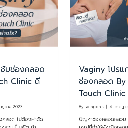
บทความน่ารู้
ะชับช่องคลอด
Vaginy โปรแก
ch Clinic ดี
ช่องคลอด By
Touch Clinic
กฎาคม 2023
By
tanapon.s
4 กรกฎา
งคลอด ไม่ต้องผ่าตัด
ปัญหาช่องคลอดหลวม เ
ากหลวมเป็นฟิต ท้า
ใหญ่ที่ทำให้ผู้หญิงหลา