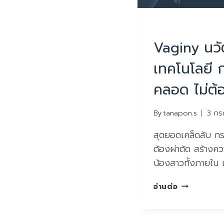
บทความน่ารู้
Vaginy นว
เทคโนโลยี ก
คลอด ไม่ต้อ
By
tanapon.s
3 กร
สุดยอดเคล็ดลับ ก
ต้องผ่าตัด สร้างควา
น้องสาวทั้งภายใน
VAGINY
อ่านต่อ
นวัตกรรม
เทคโนโลยี
กระชับ