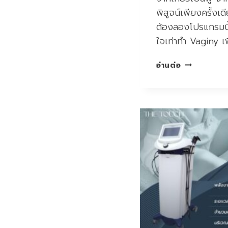
พิสูจน์เพียงครั้งเ
ต้องลองโปรแกรมนี้
ใจเท่าทำ Vaginy เพ
VAGINY
อ่านต่อ
กระชับ
ช่อง
คลอด
ที่
THE
TOUCH
CLINIC
ดี
อย่างไร
?