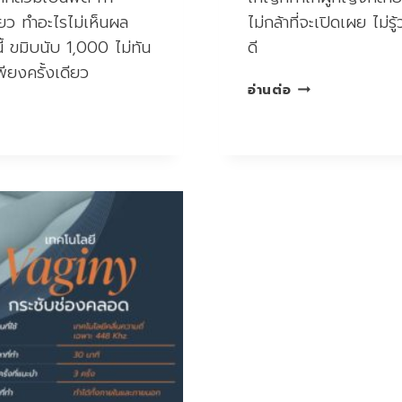
ดียว ทำอะไรไม่เห็นผล
ไม่กล้าที่จะเปิดเผย ไม่ร
 ขมิบนับ 1,000 ไม่ทัน
ดี
ียงครั้งเดียว
VAGINY
อ่านต่อ
โปรแกรม
กระชับ
ช่อง
คลอด
BY
THE
TOUCH
CLINIC