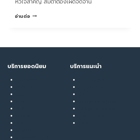
หัวใจสำคัญ ส้มตำต้องเผ็ดจัดจ้าน
น้ำ
อ่านต่อ
จิ้ม
ทุก
คำ
=
น้ำตา
ทุก
หยด
บริการยอดนิยม
บริการแนะนำ
ของ
ไต”
เลเซอร์ ทรีทเมนท์
Soft Thermage
ส่อง
ลดน้ำหนัก
RF Eye Lifting
พฤติกรรม
เมโส
UPL Laser
‘ติด
รักษาสิว
GlassyGlow Infusion
แซ่บ’
ฉีดฟิลเลอร์
GlassySkin Booster
มฤตยู
ยกกระชับ
Liver Therapy
เงียบ
สลายไขมัน
สมัครงานกับ The Touch
ที่
ฟื้นฟูผิว
Clinic
คน
รักษารอยสิว หลุมสิว