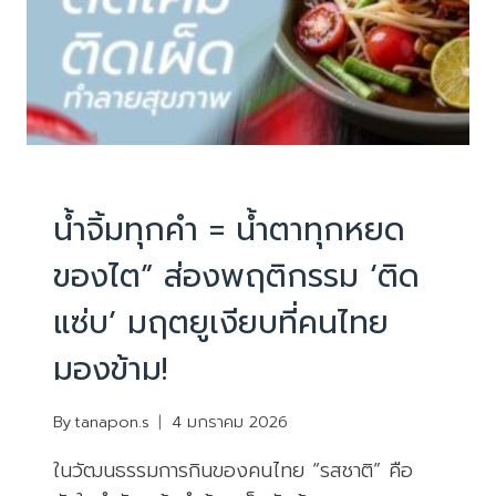
PHYSIOTHERAPY
|
บทความน่ารู้
น้ำจิ้มทุกคำ = น้ำตาทุกหยด
ของไต” ส่องพฤติกรรม ‘ติด
แซ่บ’ มฤตยูเงียบที่คนไทย
มองข้าม!
By
tanapon.s
4 มกราคม 2026
ในวัฒนธรรมการกินของคนไทย “รสชาติ” คือ