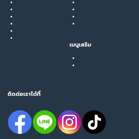
รักษาสิว
GlassyGlow Infusion
ฉีดฟิลเลอร์
GlassySkin Booster
ยกกระชับ
Liver Therapy
สลายไขมัน
สมัครงานกับ The Touch
ฟื้นฟูผิว
Clinic
รักษารอยสิว หลุมสิว
เมนูเสริม
เสียงยืนยันจากลูกค้าจริง
คอลแลบบอเรชั่น
ติดต่อเราได้ที่