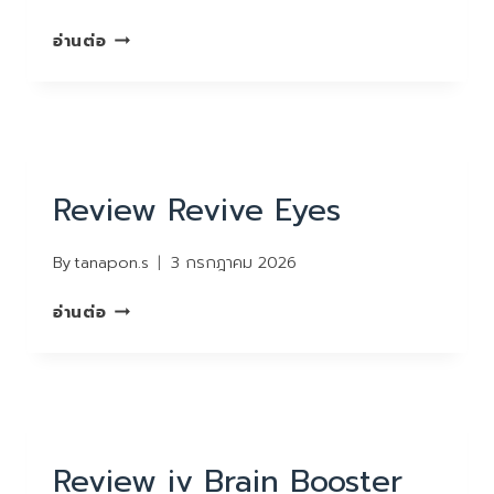
REVIEW
อ่านต่อ
SKINREVERSE
REVIEW
Review Revive Eyes
By
tanapon.s
3 กรกฎาคม 2026
REVIEW
อ่านต่อ
REVIVE
EYES
REVIEW
Review iv Brain Booster