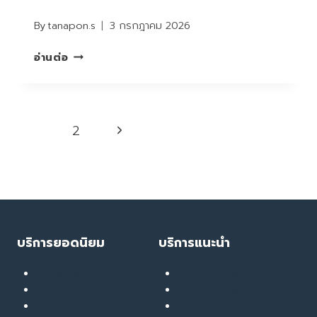
By
tanapon.s
3 กรกฎาคม 2026
REVIEW
อ่านต่อ
IV
BRAIN
BOOSTER
Page
Next
1
2
navigation
Page
บริการยอดนิยม
บริการแนะนำ
เลเซอร์ ทรีทเมนท์
Soft Thermage
ลดน้ำหนัก
RF Eye Lifting
เมโส
UPL Laser