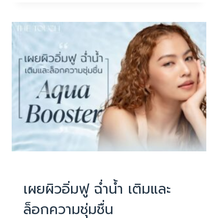
การ
ยก
กระชับ
ผิว
ชะลอ
วัย
หน้าใส ไร้สิว ลดริ้วรอย
|
โปรแกรมพรีเมี่ยม บำรุงล้ำลึก
เผยผิวอิ่มฟู ฉ่ำน้ำ เติมและ
ล็อกความชุ่มชื่น