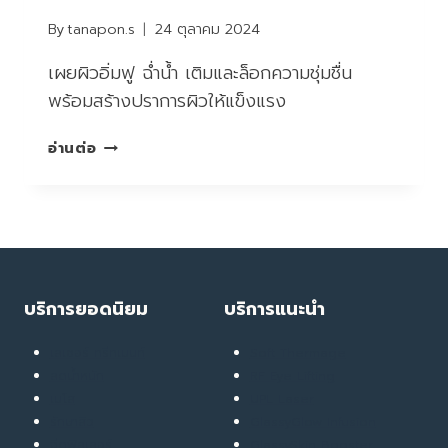
By
tanapon.s
24 ตุลาคม 2024
เผยผิวอิ่มฟู ฉ่ำน้ำ เติมและล็อกความชุ่มชื่น
พร้อมสร้างปราการผิวให้แข็งแรง
เผย
อ่านต่อ
ผิว
อิ่ม
ฟู
ฉ่ำ
น้ำ
เติม
และ
บริการยอดนิยม
บริการแนะนำ
ล็อก
ความ
เลเซอร์ ทรีทเมนท์
Soft Thermage
ชุ่ม
ลดน้ำหนัก
RF Eye Lifting
ชื่น
เมโส
UPL Laser
รักษาสิว
GlassyGlow Infusion
ฉีดฟิลเลอร์
GlassySkin Booster