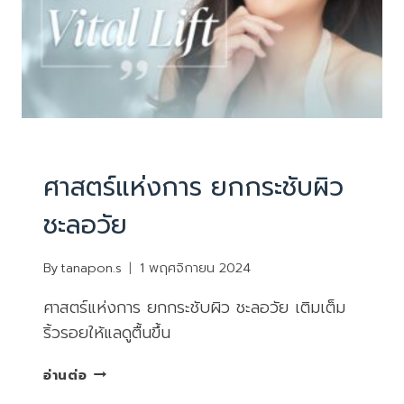
หน้าใส ไร้สิว ลดริ้วรอย
|
โปรแกรมพรีเมี่ยม บำรุงล้ำลึก
ศาสตร์แห่งการ ยกกระชับผิว
ชะลอวัย
By
tanapon.s
1 พฤศจิกายน 2024
ศาสตร์แห่งการ ยกกระชับผิว ชะลอวัย เติมเต็ม
ริ้วรอยให้แลดูตื้นขึ้น
ศาสตร์
อ่านต่อ
แห่ง