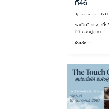
ที่46
By
tanapon.s
15 ม
ขอเป็นอีกแรงหนึ่งท
ที่ดี มอบตู้กดน…
สุขใจ
อ่านต่อ
เมื่อ
ให้
อิ่มใจ
ผู้รับ
ครั้ง
ที่46