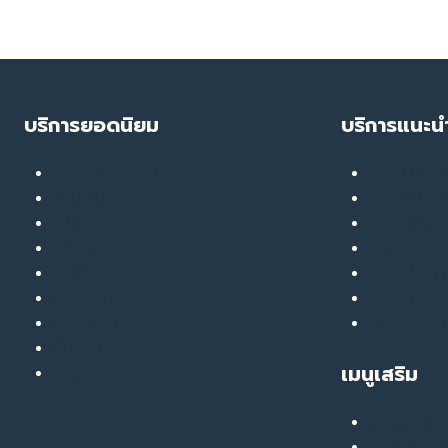
ครั้ง
ที่44
บริการยอดนิยม
บริการแนะน
เลเซอร์ ทรีทเมนท์
Soft Ther
ลดน้ำหนัก
RF Eye Lift
เมโส
UPL Laser
รักษาสิว
GlassyGlow 
ฉีดฟิลเลอร์
GlassySkin
ยกกระชับ
Liver Ther
สลายไขมัน
สมัครงานกับ
ฟื้นฟูผิว
เมนูเสริม
รักษารอยสิว หลุมสิว
เสียงยืนยันจ
คอลแลบบอเร