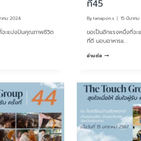
ที่45
ีนาคม 2024
By
tanapon.s
15 มีนาคม
ี่จะแบ่งปันคุณภาพชีวิต
ขอเป็นอีกแรงหนึ่งที่จะ
ที่ดี มอบอาหารแ…
สุขใจ
อ่านต่อ
เมื่อ
ให้
อิ่มใจ
ผู้รับ
ครั้ง
ที่45