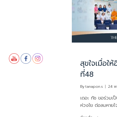
UNCATEGORIZED
สุขใจเมื่อให้อ
ที่48
By
tanapon.s
24 พ
เดอะ ทัช ขอร่วมเป็
ห่วงใย ต่อลมหายใ
สุขใจ