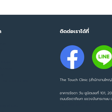
ครั้ง
ที่30
ำ
ติดต่อเราได้ที่
mage
ing
Infusion
 Booster
apy
The Touch Clinic (สำนักงานใหญ่
 The Touch Clinic
อาคารรัชดา วัน ยูนิตเลขที่ 101, 201
ถนนรัชดาภิเษก แขวงจันทรเกษม 
Tel : 065-594-7153
ากลูกค้าจริง
ชั่น