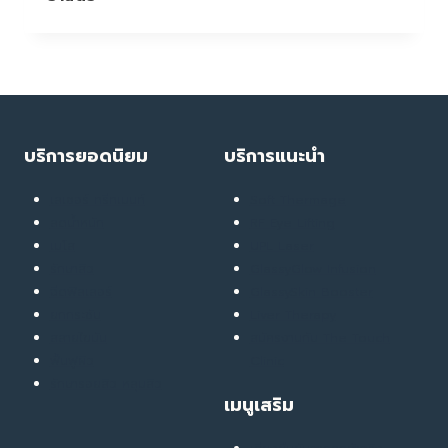
สี
ฟ้า
ภัย
เงียบ
ที่
ทำร้าย
ผิว
บริการยอดนิยม
บริการแนะนำ
โดย
ไม่รู้
เลเซอร์ ทรีทเมนท์
Soft Thermage
ตัว
ลดน้ำหนัก
RF Eye Lifting
เมโส
UPL Laser
รักษาสิว
GlassyGlow Infusion
ฉีดฟิลเลอร์
GlassySkin Booster
ยกกระชับ
Liver Therapy
สลายไขมัน
สมัครงานกับ The Touch
ฟื้นฟูผิว
Clinic
รักษารอยสิว หลุมสิว
เมนูเสริม