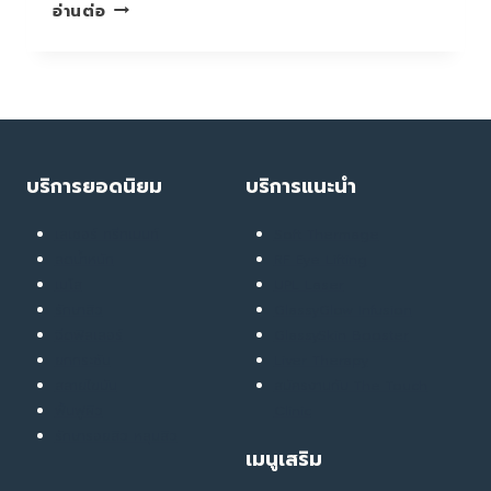
ปวด
อ่านต่อ
ท้อง
อย่า
ชะล่า
ใจ
คิด
ว่า
แค่
บริการยอดนิยม
บริการแนะนำ
โรค
กระเพาะ…
เลเซอร์ ทรีทเมนท์
Soft Thermage
แต่
ลดน้ำหนัก
RF Eye Lifting
อาจ
เมโส
UPL Laser
เป็น
รักษาสิว
GlassyGlow Infusion
จุด
ฉีดฟิลเลอร์
GlassySkin Booster
เริ่ม
ยกกระชับ
Liver Therapy
ของ
สลายไขมัน
สมัครงานกับ The Touch
มะเร็ง
ฟื้นฟูผิว
Clinic
รักษารอยสิว หลุมสิว
เมนูเสริม