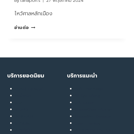
By
tanapon.s
27 พฤษภาคม 2024
ไหว้ศาลหลักเมือง
ไหว้
อ่านต่อ
ศาลหลักเมือง
ให้
เกิด
ผล
ดี
แก่
ชีวิต
บริการยอดนิยม
บริการแนะนำ
วัน
ปี
เลเซอร์ ทรีทเมนท์
Soft Thermage
ใหม่
ลดน้ำหนัก
RF Eye Lifting
2024
เมโส
UPL Laser
รักษาสิว
GlassyGlow Infusion
ฉีดฟิลเลอร์
GlassySkin Booster
ยกกระชับ
Liver Therapy
สลายไขมัน
สมัครงานกับ The Touch