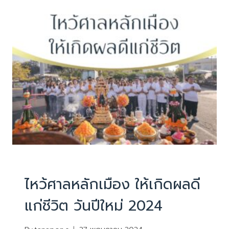
ที่
วัด
โพธิ์
คุณ
กวิน
ภัสร์
สิทธิ
ปี
ติ
พัชร์
(บีม)
ข่าวสารและกิจกรรม
ไหว้ศาลหลักเมือง ให้เกิดผลดี
แก่ชีวิต วันปีใหม่ 2024