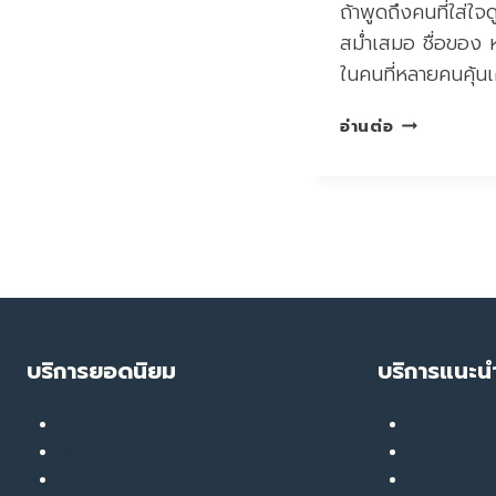
ถ้าพูดถึงคนที่ใส่ใ
สม่ำเสมอ ชื่อของ 
ในคนที่หลายคนคุ้นเ
หลิง
อ่านต่อ
หลิง
คอง
ทำ
แล้ว
ชอบ…
เลย
อยาก
บอก
ต่อ
บริการยอดนิยม
บริการแนะน
กับ
4
เลเซอร์ ทรีทเมนท์
Soft Ther
โปรแกรม
ลดน้ำหนัก
ยอด
RF Eye Lift
ฮิต
เมโส
UPL Laser