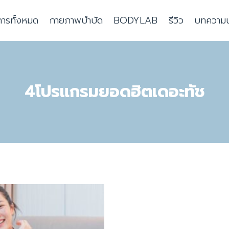
การทั้งหมด
กายภาพบำบัด
BODYLAB
รีวิว
บทความน่า
4โปรแกรมยอดฮิตเดอะทัช