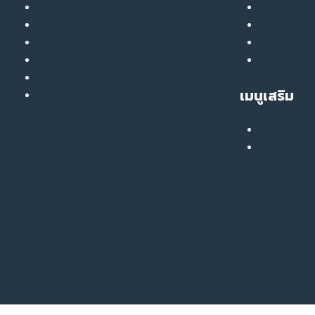
ของ
รักษาสิว
GlassyGlow 
เดอะ
ฉีดฟิลเลอร์
GlassySkin
ทัช
ยกกระชับ
Liver Ther
สลายไขมัน
สมัครงานกับ
ฟื้นฟูผิว
เมนูเสริม
รักษารอยสิว หลุมสิว
เสียงยืนยันจ
คอลแลบบอเร