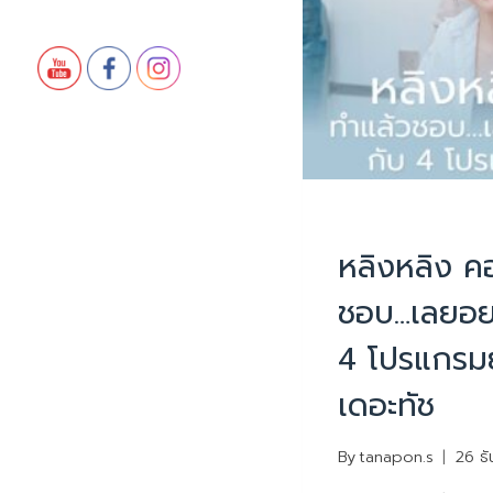
บทความน่ารู้
หลิงหลิง ค
ชอบ…เลยอย
4 โปรแกรม
เดอะทัช
By
tanapon.s
26 ธ