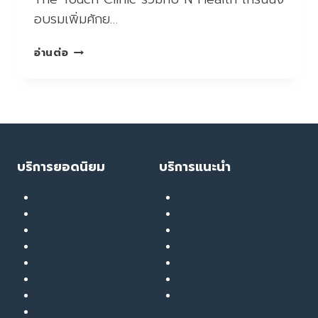
อบรมเพิ่มศักย…
TRAINING
อ่านต่อ
THE
TOUCH
X
N
HEALTH
บริการยอดนิยม
บริการแนะนำ
เลเซอร์ ทรีทเมนท์
Soft Thermage
ลดน้ำหนัก
RF Eye Lifting
เมโส
UPL Laser
รักษาสิว
GlassyGlow Infusion
ฉีดฟิลเลอร์
GlassySkin Booster
ยกกระชับ
Liver Therapy
สลายไขมัน
สมัครงานกับ The Touch
ฟื้นฟูผิว
Clinic