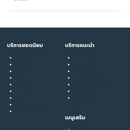
แบบ
นี้…
ร่างกาย
กำลัง
บอก
อะไร
คุณ
บริการยอดนิยม
บริการแนะนำ
อยู่?
เลเซอร์ ทรีทเมนท์
Soft Thermage
ลดน้ำหนัก
RF Eye Lifting
เมโส
UPL Laser
รักษาสิว
GlassyGlow Infusion
ฉีดฟิลเลอร์
GlassySkin Booster
ยกกระชับ
Liver Therapy
สลายไขมัน
สมัครงานกับ The Touch
ฟื้นฟูผิว
Clinic
รักษารอยสิว หลุมสิว
เมนูเสริม