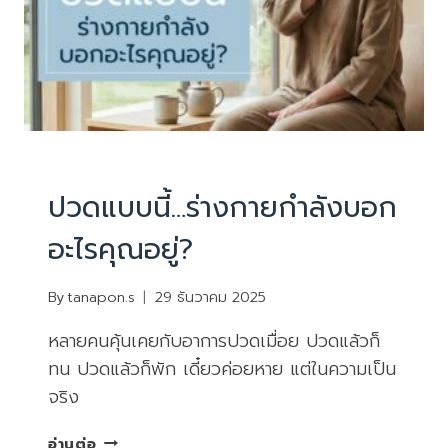
PHYSIOTHERAPY
|
บทความน่ารู้
ปวดแบบนี้…ร่างกายกำลังบอก
อะไรคุณอยู่?
By
tanapon.s
29 ธันวาคม 2025
หลายคนคุ้นเคยกับอาการปวดเมื่อย ปวดแล้วก็
ทน ปวดแล้วก็พัก เดี๋ยวค่อยหาย แต่ในความเป็น
จริง
ปวด
อ่านต่อ