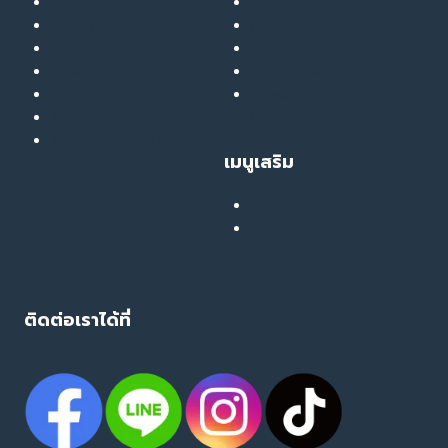
เมโส
UPL Laser
รักษาสิว
GlassyGlow Infusion
ฉีดฟิลเลอร์
GlassySkin Booster
ยกกระชับ
Liver Therapy
สลายไขมัน
สมัครงานกับ The Touch
ฟื้นฟูผิว
Clinic
รักษารอยสิว หลุมสิว
เมนูเสริม
เสียงยืนยันจากลูกค้าจริง
คอลแลบบอเรชั่น
ติดต่อเราได้ที่