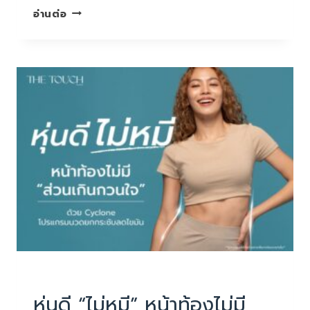
เมื่อ
อ่านต่อ
อายุ
เพิ่ม
ขึ้น…
หลาย
คน
เริ่ม
พบ
กับ
ปัญหา
ที่
ไม่
คาด
คิด
บทความน่ารู้
หุ่นดี “ไม่หมี” หน้าท้องไม่มี