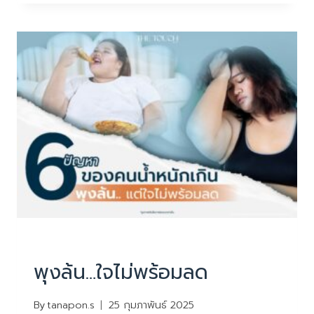
ดื้อ
ด้าน
=
สัญญาณ
เตือน
บทความน่ารู้
พุงล้น…ใจไม่พร้อมลด
By
tanapon.s
25 กุมภาพันธ์ 2025