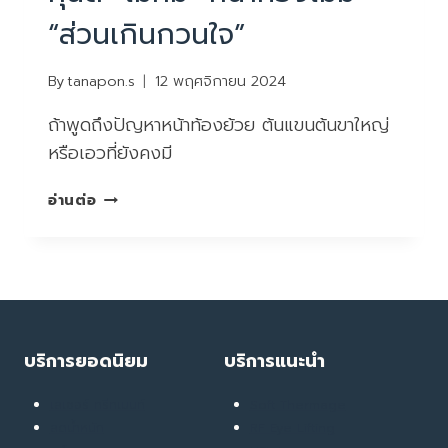
“ส่วนเกินกวนใจ”
By
tanapon.s
12 พฤศจิกายน 2024
ถ้าพูดถึงปัญหาหน้าท้องย้วย ต้นแขนต้นขาใหญ่
หรือเอวที่ยังคงมี
หุ่น
อ่านต่อ
ดี
“ไม่
หมี”
หน้า
ท้อง
ไม่มี
“ส่วน
บริการยอดนิยม
บริการแนะนำ
เกิน
กวน
เลเซอร์ ทรีทเมนท์
Soft Thermage
ใจ”
ลดน้ำหนัก
RF Eye Lifting