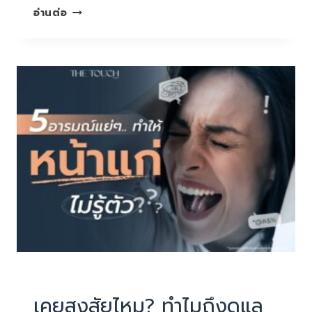
อายุ50+
อ่านต่อ
กับ
ปัญหา
ผิว
ที่
ต้อง
เผชิญ
เลี่ยง
ไม่
ได้
แต่
จัดการ
ได้
บทความน่ารู้
เคยสงสัยไหม? ทำไมถึงดูแล