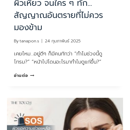
ผิวเหี่ยว จนใคร ๆ ทัก…
สัญญาณอันตรายที่ไม่ควร
มองข้าม
By
tanapon.s
24 กุมภาพันธ์ 2025
เคยไหม…อยู่ดีๆ ก็มีคนทักว่า “ทำไมช่วงนี้ดู
โทรม?” “หน้าไปโดนอะไรมาทำไมดูแก่ขึ้น?”
ผิว
อ่านต่อ
เหี่ยว
จน
ใคร
ๆ
ทัก…
สัญญาณ
อันตราย
ที่