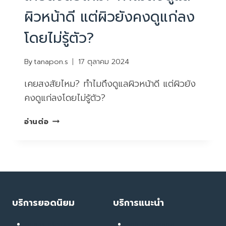
ผิวหน้าดี แต่ผิวยังคงดูแก่ลง
โดยไม่รู้ตัว?
By
tanapon.s
17 ตุลาคม 2024
เคยสงสัยไหม? ทำไมถึงดูแลผิวหน้าดี แต่ผิวยัง
คงดูแก่ลงโดยไม่รู้ตัว?
เคย
อ่านต่อ
สงสัย
ไหม?
ทำไม
ถึง
ดูแล
ผิว
หน้า
บริการยอดนิยม
บริการแนะนำ
ดี
แต่
เลเซอร์ ทรีทเมนท์
Soft Thermage