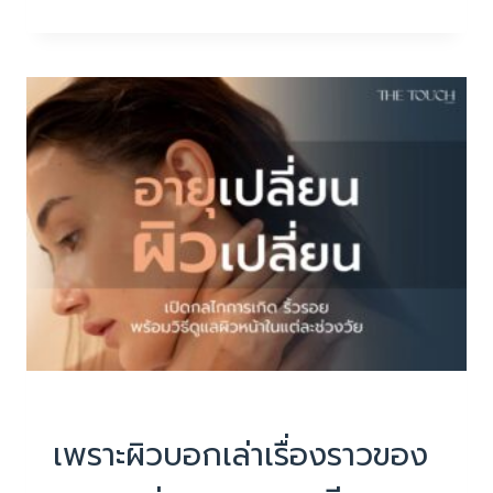
ผิว
ขอ
ความ
ช่วย
เหลือ:
ริ้ว
รอย!
ไม่ใช่
แค่
เรื่อง
วัย
บทความน่ารู้
เพราะผิวบอกเล่าเรื่องราวของ