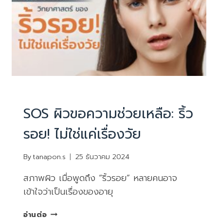
ไม่
ควร
มอง
ข้าม
บทความน่ารู้
SOS ผิวขอความช่วยเหลือ: ริ้ว
รอย! ไม่ใช่แค่เรื่องวัย
By
tanapon.s
25 ธันวาคม 2024
สภาพผิว เมื่อพูดถึง “ริ้วรอย” หลายคนอาจ
เข้าใจว่าเป็นเรื่องของอายุ
SOS
อ่านต่อ