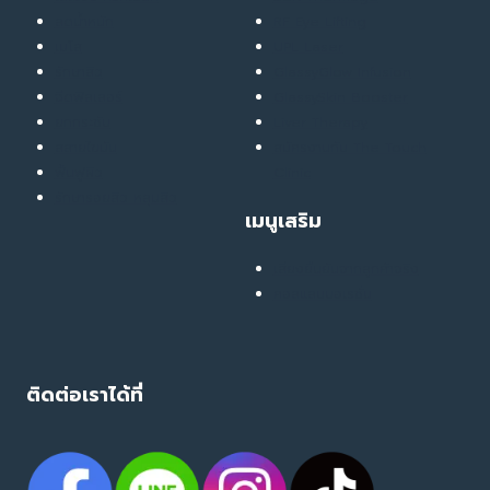
ผิว
ลดน้ำหนัก
RF Eye Lifting
ยัง
เมโส
UPL Laser
คง
รักษาสิว
GlassyGlow Infusion
ดู
ฉีดฟิลเลอร์
GlassySkin Booster
แก่
ยกกระชับ
Liver Therapy
ลง
สลายไขมัน
สมัครงานกับ The Touch
โดย
ฟื้นฟูผิว
Clinic
ไม่รู้
รักษารอยสิว หลุมสิว
เมนูเสริม
ตัว?
เสียงยืนยันจากลูกค้าจริง
คอลแลบบอเรชั่น
ติดต่อเราได้ที่