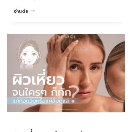
หลิง
อ่านต่อ
หลิง
คอง
ทำ
แล้ว
ชอบ…
เลย
อยาก
บอก
ต่อ
กับ
4
โปรแกรม
ยอด
ฮิต
ของ
เดอะ
บทความน่ารู้
ทัช