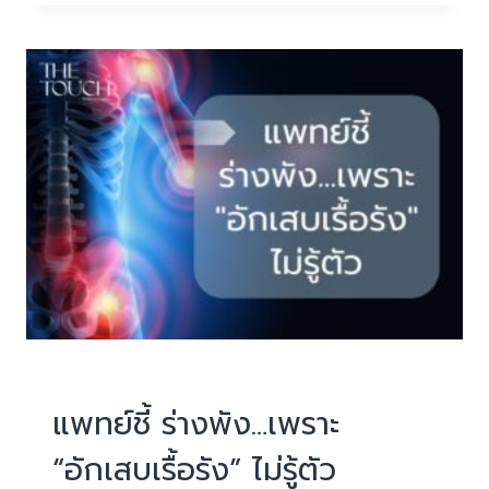
‘ปวด
หัว’
มี
ความ
หมาย
อย่า
ปล่อย
ผ่าน
PHYSIOTHERAPY
|
บทความน่ารู้
แพทย์ชี้ ร่างพัง…เพราะ
“อักเสบเรื้อรัง” ไม่รู้ตัว