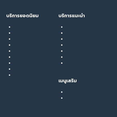
เตรียม
ตัว
ยัง
บริการยอดนิยม
บริการแนะนำ
ไงดี?
เลเซอร์ ทรีทเมนท์
Soft Thermage
ลดน้ำหนัก
RF Eye Lifting
เมโส
UPL Laser
รักษาสิว
GlassyGlow Infusion
ฉีดฟิลเลอร์
GlassySkin Booster
ยกกระชับ
Liver Therapy
สลายไขมัน
สมัครงานกับ The Touch
ฟื้นฟูผิว
Clinic
รักษารอยสิว หลุมสิว
เมนูเสริม
เสียงยืนยันจากลูกค้าจริง
คอลแลบบอเรชั่น