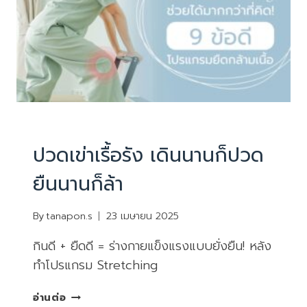
เพียง
อย่าง
เดียว
PHYSIOTHERAPY
|
บทความน่ารู้
ปวดเข่าเรื้อรัง เดินนานก็ปวด
ยืนนานก็ล้า
By
tanapon.s
23 เมษายน 2025
กินดี + ยืดดี = ร่างกายแข็งแรงแบบยั่งยืน! หลัง
ทำโปรแกรม Stretching
ปวด
อ่านต่อ