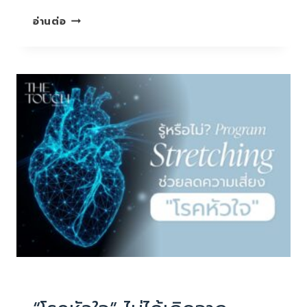
เจ็บ
อ่านต่อ
หน้าอก
แบบ
นี้…
อย่า
ชะล่า
ใจ!
เสี่ยง!
เป็น
“โรค
หัวใจ”
หรือ
แค่
“กรด
ไหล
ย้อน”
PHYSIOTHERAPY
|
บทความน่ารู้