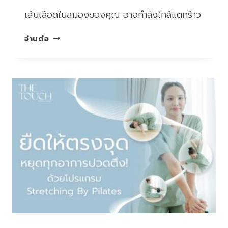
เส้นเลือดในสมองของคุณ อาจกำลังใกล้แตกร้าว
ทุก
อ่านต่อ
2
นาที
มี
คน
ไทย
เป็น
อัมพาต
จาก
STROKE