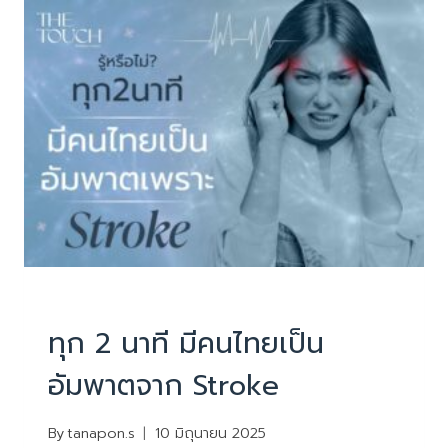
ปัสสาวะ
ไม่
สุด
เสี่ยง
“ต่อม
ลูก
หมาก
โต”
ไม่รู้
ตัว
PHYSIOTHERAPY
|
บทความน่ารู้
ทุก 2 นาที มีคนไทยเป็น
อัมพาตจาก Stroke
By
tanapon.s
10 มิถุนายน 2025