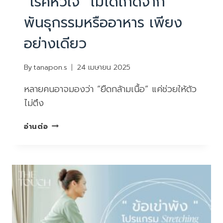
“โรคหัวใจ” ไม่ได้เกิดจาก
พันธุกรรมหรืออาหาร เพียง
อย่างเดียว
By
tanapon.s
24 เมษายน 2025
หลายคนอาจมองว่า “ยืดกล้ามเนื้อ” แค่ช่วยให้ตัว
ไม่ตึง
“โรค
อ่านต่อ
หัวใจ”
ไม่
ได้
เกิด
จาก
พันธุกรรม
หรือ
อาหาร