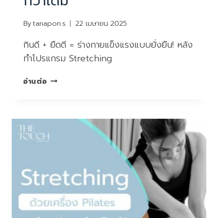
กว่าเดิม
By
tanapon.s
22 เมษายน 2025
กินดี + ยืดดี = ร่างกายแข็งแรงแบบยั่งยืน! หลัง
ทำโปรแกรม Stretching
อยาก
อ่านต่อ
ให้
ร่างกาย
“เฟิร์ม”
ไว
กว่า
เดิม