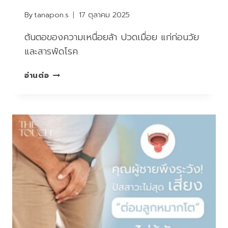
By
tanapon.s
17 ตุลาคม 2025
ต้นตอของความเหนื่อยล้า ปวดเมื่อย แก่ก่อนวัย
และสารพัดโรค
แพทย์
อ่านต่อ
ชี้
ร่าง
พัง…
เพราะ
“อักเสบ
เรื้อรัง”
ไม่รู้
ตัว