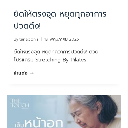
PHYSIOTHERAPY
|
บทความน่ารู้
ยืดให้ตรงจุด หยุดทุกอาการ
ปวดตึง!
By
tanapon.s
19 พฤษภาคม 2025
ยืดให้ตรงจุด หยุดทุกอาการปวดตึง! ด้วย
โปรแกรม Stretching By Pilates
ยืด
อ่านต่อ
ให้
ตรง
จุด
หยุด
ทุก
อาการ
ปวด
ตึง!