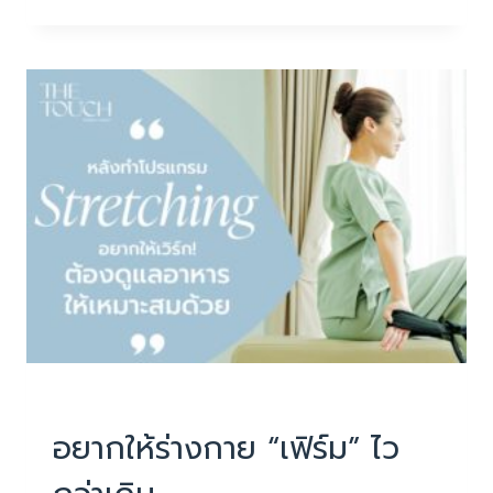
เข่า
เรื้อรัง
เดิน
นาน
ก็
ปวด
ยืนนาน
ก็
ล้า
PHYSIOTHERAPY
|
บทความน่ารู้
อยากให้ร่างกาย “เฟิร์ม” ไว