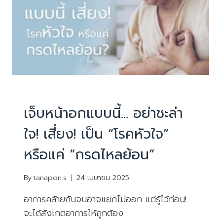
PHYSIOTHERAPY
|
บทความน่ารู้
เจ็บหน้าอกแบบนี้… อย่าชะล่า
ใจ! เสี่ยง! เป็น “โรคหัวใจ”
หรือแค่ “กรดไหลย้อน”
By
tanapon.s
24 เมษายน 2025
อาการคล้ายกันจนอาจแยกไม่ออก แต่รู้ไว้ก่อน!
จะได้สังเกตอาการให้ถูกต้อง